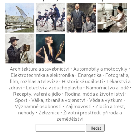
Architektura a stavebnictví
•
Automobily a motocykly
•
Elektrotechnika a elektronika
•
Energetika
•
Fotografie,
film, rozhlas a televize
•
Historické události
•
Lékařství a
zdraví
•
Letectví a vzduchoplavba
•
Námořnictvo a lodě
•
Recepty, vaření a jídlo
•
Rodina, móda a životní styl
•
Sport
•
Válka, zbraně a vojenství
•
Věda a výzkum
•
Významné osobnosti
•
Zajímavosti
•
Zločin a trest,
nehody
•
Železnice
•
Životní prostředí, příroda a
zemědělství