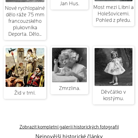
Jan Hus.
Most mezi Libní a
Nové rychlopalné
Holešovicemi.
dělo ráže 75 mm
Pohled z předu.
francouzského
plukovníka
Deporta. Dělo…
Zmrzlina.
Děvčátko v
Žid v trní.
kostýmu.
Zobrazit kompletní galerii historických fotografií
Nejnovější historické články