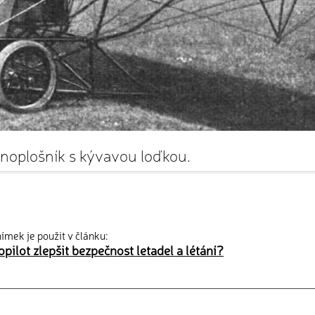
noplošník s kývavou loďkou.
ímek je použit v článku:
pilot zlepšit bezpečnost letadel a létání?