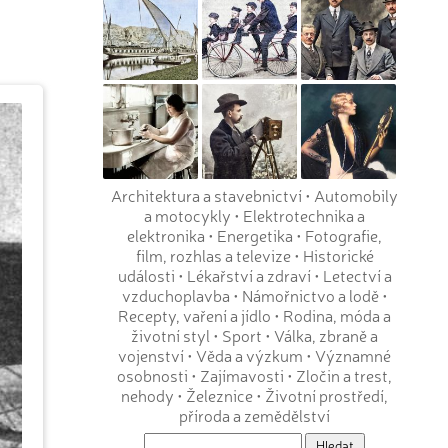
Architektura a stavebnictví
•
Automobily
a motocykly
•
Elektrotechnika a
elektronika
•
Energetika
•
Fotografie,
film, rozhlas a televize
•
Historické
události
•
Lékařství a zdraví
•
Letectví a
vzduchoplavba
•
Námořnictvo a lodě
•
Recepty, vaření a jídlo
•
Rodina, móda a
životní styl
•
Sport
•
Válka, zbraně a
vojenství
•
Věda a výzkum
•
Významné
osobnosti
•
Zajímavosti
•
Zločin a trest,
nehody
•
Železnice
•
Životní prostředí,
příroda a zemědělství