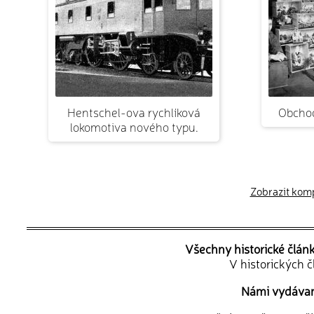
Hentschel-ova rychlíková
Obchod
lokomotiva nového typu.
Zobrazit kompl
Všechny historické člán
V historických 
Námi vydávané