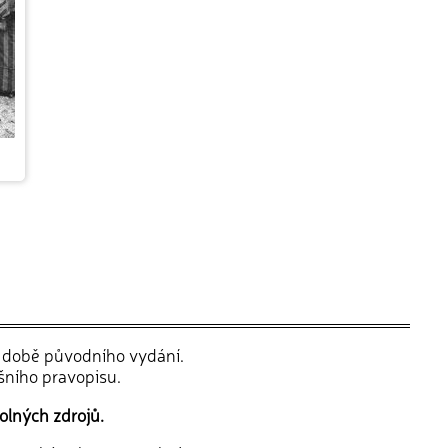
v době původního vydání.
šního pravopisu.
olných zdrojů.