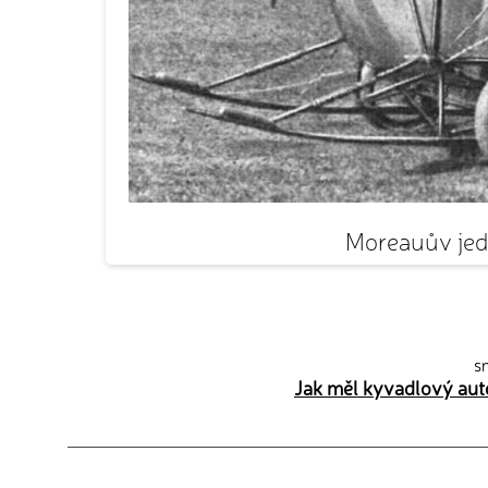
Moreauův jed
sn
Jak měl kyvadlový auto