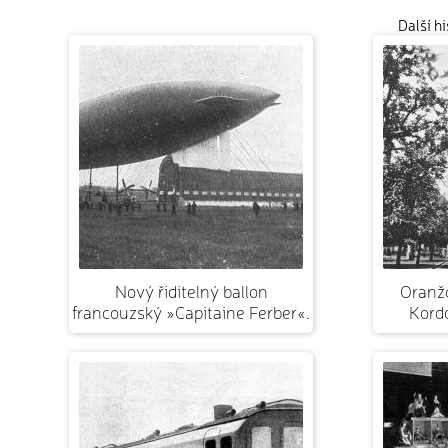
Další h
Nový řiditelný ballon
Oranž
francouzský »Capitaine Ferber«.
Kordo