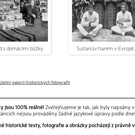
 s domácími bůžky.
Sultanův harém v Evropě.
etní galerii historických fotografií
ky jsou 100% reálné!
Zveřejňujeme je tak, jak byly napsány 
článcích nejsou prováděny žádné jazykové úpravy podle dne
 historické texty, fotografie a obrázky pocházejí z právně v