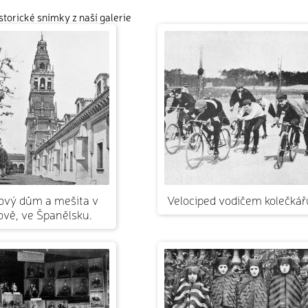
istorické snímky z naší galerie
ový dům a mešita v
Velociped vodičem kolečkář
vě, ve Španělsku.