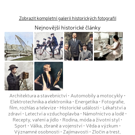
Zobrazit kompletní galerii historických fotografií
Nejnovější historické články
Architektura a stavebnictví
•
Automobily a motocykly
•
Elektrotechnika a elektronika
•
Energetika
•
Fotografie,
film, rozhlas a televize
•
Historické události
•
Lékařství a
zdraví
•
Letectví a vzduchoplavba
•
Námořnictvo a lodě
•
Recepty, vaření a jídlo
•
Rodina, móda a životní styl
•
Sport
•
Válka, zbraně a vojenství
•
Věda a výzkum
•
Významné osobnosti
•
Zajímavosti
•
Zločin a trest,