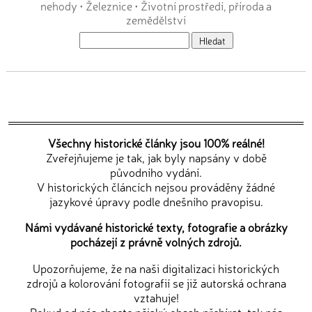
nehody
•
Železnice
•
Životní prostředí, příroda a
zemědělství
Všechny historické články jsou 100% reálné!
Zveřejňujeme je tak, jak byly napsány v době
původního vydání.
V historických článcích nejsou prováděny žádné
jazykové úpravy podle dnešního pravopisu.
Námi vydávané historické texty, fotografie a obrázky
pocházejí z právně volných zdrojů.
Upozorňujeme, že na naši digitalizaci historických
zdrojů a kolorování fotografií se již autorská ochrana
vztahuje!
Pokud od nás chcete nějaký obsah přebírat, tak nás