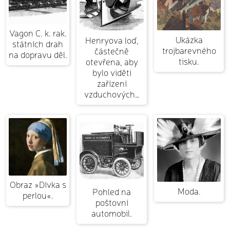
Vagon C. k. rak.
Ukázka
Henryova loď,
státních drah
trojbarevného
částečně
na dopravu děl.
tisku.
otevřena, aby
bylo viděti
zařízení
vzduchových…
Obraz »Dívka s
Moda.
Pohled na
perlou«.
poštovní
automobil.