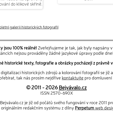
vání do klikové skříně.
etní galerii historických fotografií
ky jsou 100% reálné!
Zveřejňujeme je tak, jak byly napsány 
článcích nejsou prováděny žádné jazykové úpravy podle dne
 historické texty, fotografie a obrázky pocházejí z právně v
igitalizaci historických zdrojů a kolorování fotografií se již
řebírat, tak nás prosím nejdříve
kontaktujte
pro domluvení
© 2011 - 2026
Bejvávalo.cz
ISSN 2570-690X
Bejvávalo.cz je již od počátů svého fungování v roce 2011 p
 originálním redakčním systému z dílny
Perpetum
web desi