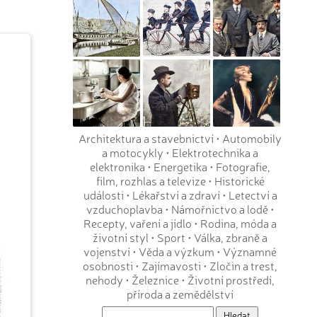
Architektura a stavebnictví
•
Automobily
a motocykly
•
Elektrotechnika a
elektronika
•
Energetika
•
Fotografie,
film, rozhlas a televize
•
Historické
události
•
Lékařství a zdraví
•
Letectví a
vzduchoplavba
•
Námořnictvo a lodě
•
Recepty, vaření a jídlo
•
Rodina, móda a
životní styl
•
Sport
•
Válka, zbraně a
vojenství
•
Věda a výzkum
•
Významné
osobnosti
•
Zajímavosti
•
Zločin a trest,
nehody
•
Železnice
•
Životní prostředí,
příroda a zemědělství