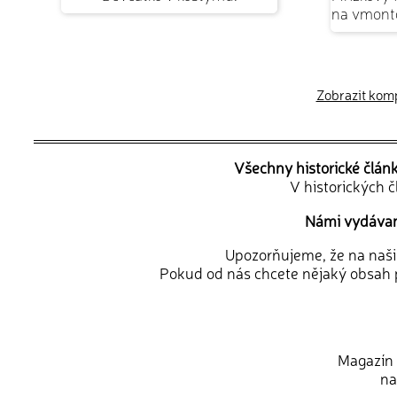
na vmonto
Zobrazit kompl
Všechny historické člán
V historických 
Námi vydávané
Upozorňujeme, že na naši d
Pokud od nás chcete nějaký obsah p
Magazín 
na