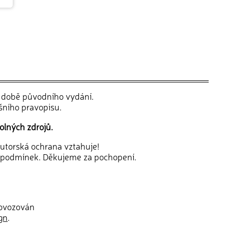
v době původního vydání.
šního pravopisu.
olných zdrojů.
 autorská ochrana vztahuje!
 podmínek. Děkujeme za pochopení.
rovozován
gn
.