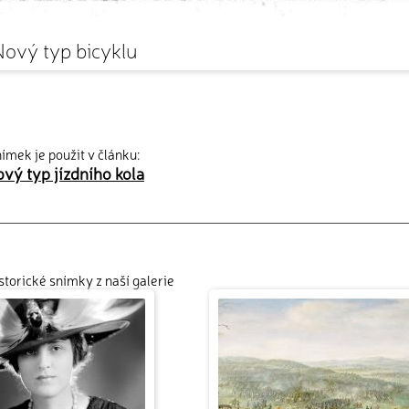
ový typ bicyklu
ímek je použit v článku:
vý typ jízdního kola
istorické snímky z naší galerie