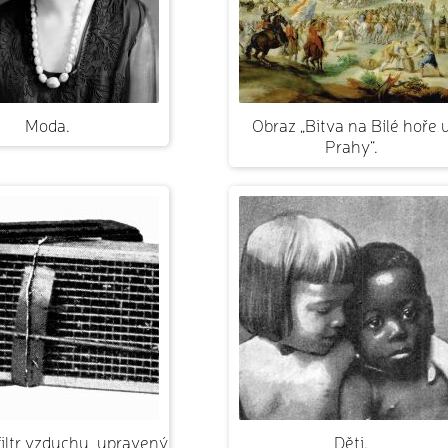
Moda.
Obraz „Bitva na Bílé hoře 
Prahy“.
filtr vzduchu, upravený
Děti.