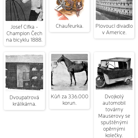
Chaufeurka.
Plovoucí divadlo
Josef Cífka -
v Americe.
Champion Čech
na bicyklu 1888.
Kůň za 336.000
Dvojkolý
Dvoupatrová
korun.
automobil
králikárna.
továrny
Mauserovy se
spuštěnými
opěrnými
kolečky.