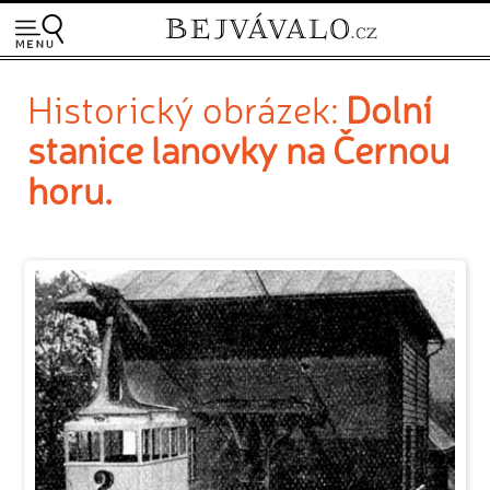
Historický obrázek:
Dolní
stanice lanovky na Černou
horu.