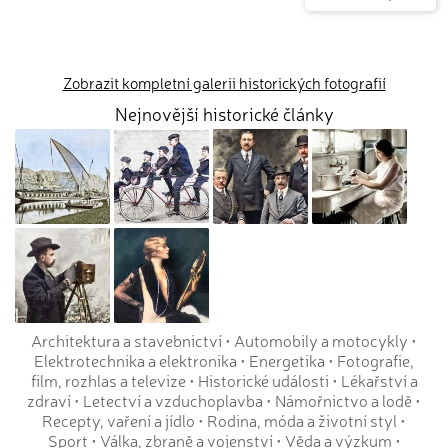
Zobrazit kompletní galerii historických fotografií
Nejnovější historické články
Architektura a stavebnictví
•
Automobily a motocykly
•
Elektrotechnika a elektronika
•
Energetika
•
Fotografie,
film, rozhlas a televize
•
Historické události
•
Lékařství a
zdraví
•
Letectví a vzduchoplavba
•
Námořnictvo a lodě
•
Recepty, vaření a jídlo
•
Rodina, móda a životní styl
•
Sport
•
Válka, zbraně a vojenství
•
Věda a výzkum
•