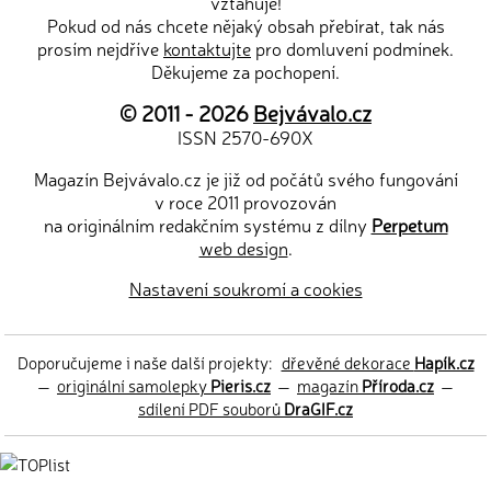
vztahuje!
Pokud od nás chcete nějaký obsah přebírat, tak nás
prosím nejdříve
kontaktujte
pro domluvení podmínek.
Děkujeme za pochopení.
© 2011 - 2026
Bejvávalo.cz
ISSN 2570-690X
Magazín Bejvávalo.cz je již od počátů svého fungování
v roce 2011 provozován
na originálním redakčním systému z dílny
Perpetum
web design
.
Nastavení soukromí a cookies
Doporučujeme i naše další projekty:
dřevěné dekorace
Hapík.cz
—
originální samolepky
Pieris.cz
—
magazín
Příroda.cz
—
sdílení PDF souborů
DraGIF.cz