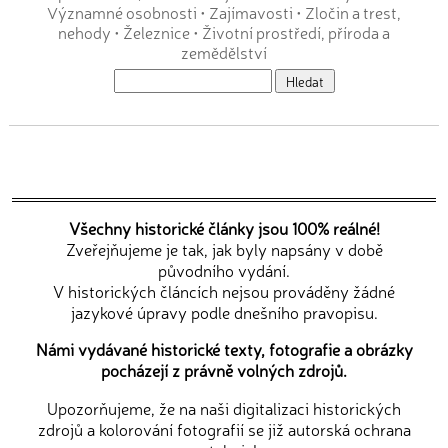
Významné osobnosti
•
Zajímavosti
•
Zločin a trest,
nehody
•
Železnice
•
Životní prostředí, příroda a
zemědělství
Všechny historické články jsou 100% reálné!
Zveřejňujeme je tak, jak byly napsány v době
původního vydání.
V historických článcích nejsou prováděny žádné
jazykové úpravy podle dnešního pravopisu.
Námi vydávané historické texty, fotografie a obrázky
pocházejí z právně volných zdrojů.
Upozorňujeme, že na naši digitalizaci historických
zdrojů a kolorování fotografií se již autorská ochrana