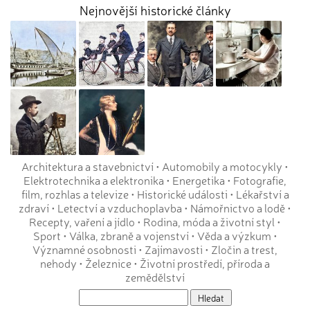
Nejnovější historické články
Architektura a stavebnictví
•
Automobily a motocykly
•
Elektrotechnika a elektronika
•
Energetika
•
Fotografie,
film, rozhlas a televize
•
Historické události
•
Lékařství a
zdraví
•
Letectví a vzduchoplavba
•
Námořnictvo a lodě
•
Recepty, vaření a jídlo
•
Rodina, móda a životní styl
•
Sport
•
Válka, zbraně a vojenství
•
Věda a výzkum
•
Významné osobnosti
•
Zajímavosti
•
Zločin a trest,
nehody
•
Železnice
•
Životní prostředí, příroda a
zemědělství