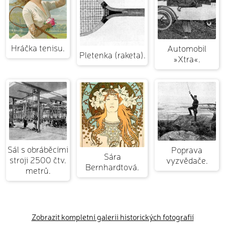
Hráčka tenisu.
Automobil
Pletenka (raketa).
»Xtra«.
Sál s obráběcími
Poprava
Sára
stroji 2500 čtv.
vyzvědače.
Bernhardtová.
metrů.
Zobrazit kompletní galerii historických fotografií