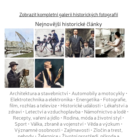
Zobrazit kompletní galerii historických fotografií
Nejnovější historické články
Architektura a stavebnictví
•
Automobily a motocykly
•
Elektrotechnika a elektronika
•
Energetika
•
Fotografie,
film, rozhlas a televize
•
Historické události
•
Lékařství a
zdraví
•
Letectví a vzduchoplavba
•
Námořnictvo a lodě
•
Recepty, vaření a jídlo
•
Rodina, móda a životní styl
•
Sport
•
Válka, zbraně a vojenství
•
Věda a výzkum
•
Významné osobnosti
•
Zajímavosti
•
Zločin a trest,
nehody
•
Železnice
•
Životní prostředí, příroda a