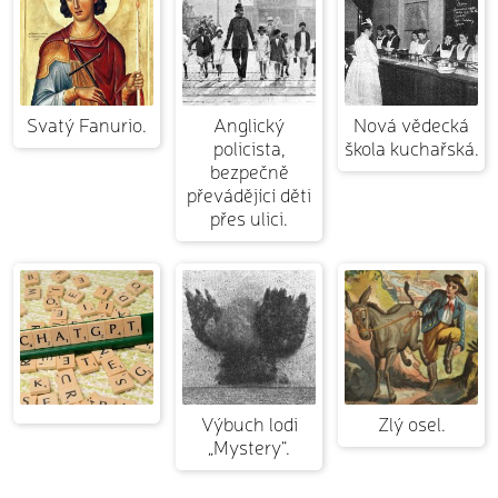
Svatý Fanurio.
Anglický
Nová vědecká
policista,
škola kuchařská.
bezpečně
převádějící děti
přes ulici.
Výbuch lodi
Zlý osel.
„Mystery“.