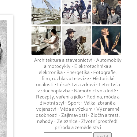
Architektura a stavebnictví
•
Automobily
a motocykly
•
Elektrotechnika a
elektronika
•
Energetika
•
Fotografie,
film, rozhlas a televize
•
Historické
události
•
Lékařství a zdraví
•
Letectví a
vzduchoplavba
•
Námořnictvo a lodě
•
Recepty, vaření a jídlo
•
Rodina, móda a
životní styl
•
Sport
•
Válka, zbraně a
vojenství
•
Věda a výzkum
•
Významné
osobnosti
•
Zajímavosti
•
Zločin a trest,
nehody
•
Železnice
•
Životní prostředí,
příroda a zemědělství