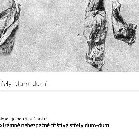
třely „dum-dum“.
ímek je použit v článku:
 extrémně nebezpečné tříštivé střely dum-dum