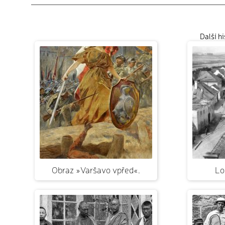
Další h
Obraz »Varšavo vpřed«.
Lo