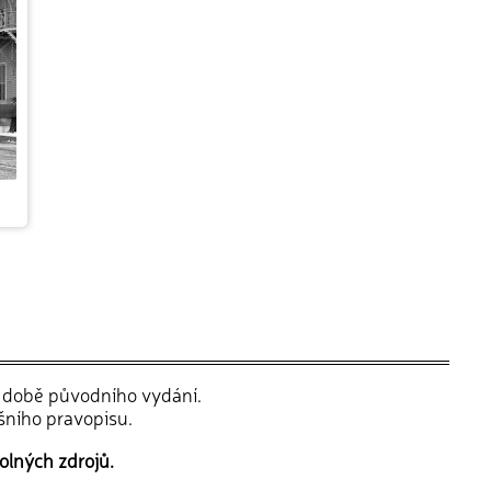
v době původního vydání.
šního pravopisu.
olných zdrojů.