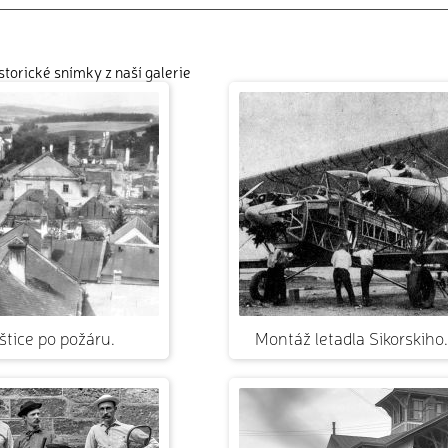
istorické snímky z naší galerie
štice po požáru.
Montáž letadla Sikorskiho.