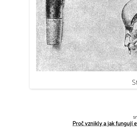
S
sn
Proč vznikly a jak fungují