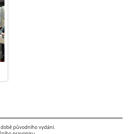
v době původního vydání.
šního pravopisu.