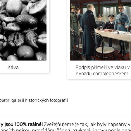
Káva.
Podpis příměří ve vlaku v
hvozdu compiègneském.
etní galerii historických fotografií
ky jsou 100% reálné!
Zveřejňujeme je tak, jak byly napsány 
článcích nejsou prováděny žádné jazykové úpravy podle dne