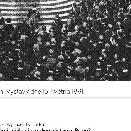
ní Výstavy dne 15. května 1891.
ímek je použit v článku:
ární Jubilejní zemskou výstavu v Praze?