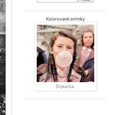
Kolorované snímky
Žvýkačka.