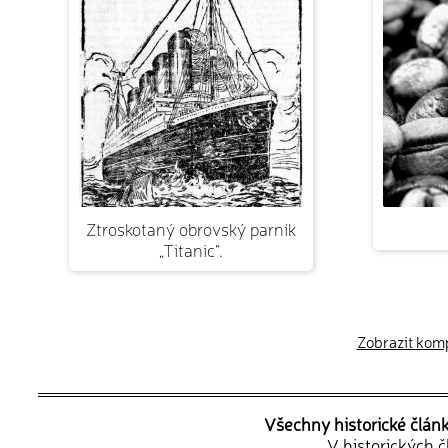
Ztroskotaný obrovský parník
„Titanic“.
Zobrazit kompl
Všechny historické člán
V historických 