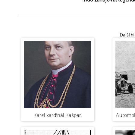
Další h
Karel kardinál Kašpar.
Automob