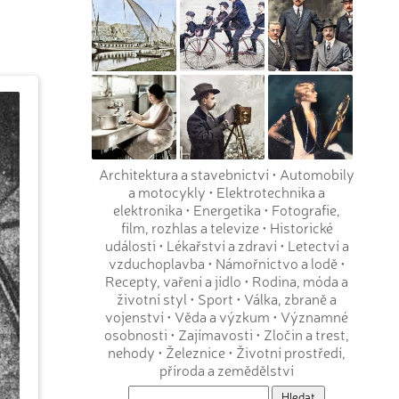
Architektura a stavebnictví
•
Automobily
a motocykly
•
Elektrotechnika a
elektronika
•
Energetika
•
Fotografie,
film, rozhlas a televize
•
Historické
události
•
Lékařství a zdraví
•
Letectví a
vzduchoplavba
•
Námořnictvo a lodě
•
Recepty, vaření a jídlo
•
Rodina, móda a
životní styl
•
Sport
•
Válka, zbraně a
vojenství
•
Věda a výzkum
•
Významné
osobnosti
•
Zajímavosti
•
Zločin a trest,
nehody
•
Železnice
•
Životní prostředí,
příroda a zemědělství