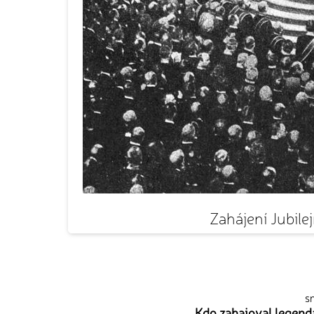
Zahájení Jubilej
sn
Kdo zahajoval legend