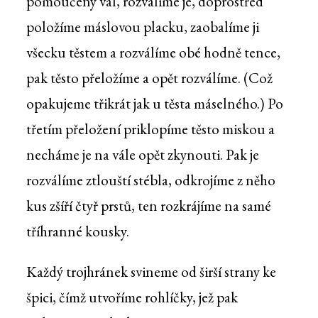
pomoučený vál, rozválíme je, doprostřed
položíme máslovou placku, zaobalíme ji
všecku těstem a rozválíme obé hodně tence,
pak těsto přeložíme a opět rozválíme. (Což
opakujeme třikrát jak u těsta máselného.) Po
třetím přeložení priklopíme těsto miskou a
necháme je na vále opět zkynouti. Pak je
rozválíme ztlouští stébla, odkrojíme z něho
kus zšíří čtyř prstů, ten rozkrájíme na samé
tříhranné kousky.
Každý trojhránek svineme od širší strany ke
špici, čímž utvoříme rohlíčky, jež pak