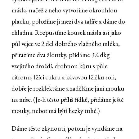
másla, načež z něho vytvoříme okrouhlou
placku, položíme ji mezi dva talíře a dáme do
chladna. Rozpustíme kousek másla asi jako
půl vejce ve 2 dcl dobrého vlažného mléka,
přirazíme dva žloutky, přidáme 3½ dkg
vzejitého droždí, drobnou kůru s půle
citronu, lžíci cukru a kávovou lžičku soli,
dobře je rozklektáme a zaděláme jimi mouku
na míse. (Je-li těsto příliš řídké, přidáme ještě
mouky, neboť má býti hezky tuhé.)
Dáme těsto zkynouti, potom je vyndáme na