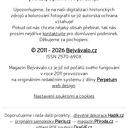
Upozorňujeme, že na naši digitalizaci historických
zdrojů a kolorování fotografií se již autorská ochrana
vztahuje!
Pokud od nás chcete nějaký obsah přebírat, tak nás
prosím nejdříve
kontaktujte
pro domluvení podmínek.
Děkujeme za pochopení.
© 2011 - 2026
Bejvávalo.cz
ISSN 2570-690X
Magazín Bejvávalo.cz je již od počátů svého fungování
v roce 2011 provozován
na originálním redakčním systému z dílny
Perpetum
web design
.
Nastavení soukromí a cookies
Doporučujeme i naše další projekty:
dřevěné dekorace
Hapík.cz
—
originální samolepky
Pieris.cz
—
magazín
Příroda.cz
—
sdílení PDF souborů
DraGIF.cz