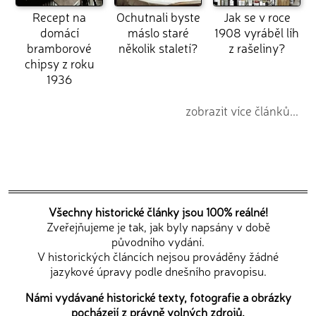
Recept na
Ochutnali byste
Jak se v roce
domácí
máslo staré
1908 vyráběl líh
bramborové
několik staletí?
z rašeliny?
chipsy z roku
1936
zobrazit více článků...
Všechny historické články jsou 100% reálné!
Zveřejňujeme je tak, jak byly napsány v době
původního vydání.
V historických článcích nejsou prováděny žádné
jazykové úpravy podle dnešního pravopisu.
Námi vydávané historické texty, fotografie a obrázky
pocházejí z právně volných zdrojů.