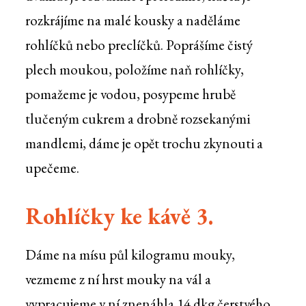
rozkrájíme na malé kousky a naděláme
rohlíčků nebo preclíčků. Poprášíme čistý
plech moukou, položíme naň rohlíčky,
pomažeme je vodou, posypeme hrubě
tlučeným cukrem a drobně rozsekanými
mandlemi, dáme je opět trochu zkynouti a
upečeme.
Rohlíčky ke kávě 3.
Dáme na mísu půl kilogramu mouky,
vezmeme z ní hrst mouky na vál a
vypracujeme v ní znenáhla 14 dkg čerstvého