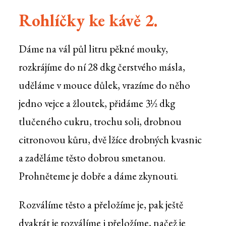
Rohlíčky ke kávě 2.
Dáme na vál půl litru pěkné mouky,
rozkrájíme do ní 28 dkg čerstvého másla,
uděláme v mouce důlek, vrazíme do něho
jedno vejce a žloutek, přidáme 3½ dkg
tlučeného cukru, trochu soli, drobnou
citronovou kůru, dvě lžíce drobných kvasnic
a zaděláme těsto dobrou smetanou.
Prohněteme je dobře a dáme zkynouti.
Rozválíme těsto a přeložíme je, pak ještě
dvakrát je rozválíme i přeložíme, načež je