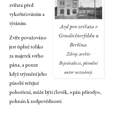
zvířata před
vykořisťováním a
týráním.
Asyl pro zvířata v
Grosslichterfeldu u
Zvíře považováno
Berlína.
jest úplně toliko
Zdroj: archiv
za majetek svého
Bejvávalo.cz, původní
pána, a pouze
autor neznámý.
když trýznění jeho
působí veřejné
pohoršení, může býti člověk, »pán přírody«,
pohnán k zodpovědnosti.