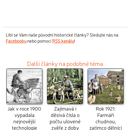
Líbí se Vám naše původní historické články? Sledujte nás na
Facebooku
nebo pomocí
RSS kanálu
!
Další články na podobné téma
Jak v roce 1900
Zajímavá i
Rok 1921:
vypadala
děsivá čísla o
Farmáři
nejnovější
počtu ulovené
chudnou,
technologie
zvěře z doby
zatímco dělníci