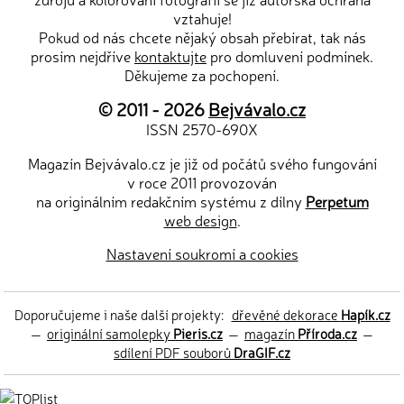
vztahuje!
Pokud od nás chcete nějaký obsah přebírat, tak nás
prosím nejdříve
kontaktujte
pro domluvení podmínek.
Děkujeme za pochopení.
© 2011 - 2026
Bejvávalo.cz
ISSN 2570-690X
Magazín Bejvávalo.cz je již od počátů svého fungování
v roce 2011 provozován
na originálním redakčním systému z dílny
Perpetum
web design
.
Nastavení soukromí a cookies
Doporučujeme i naše další projekty:
dřevěné dekorace
Hapík.cz
—
originální samolepky
Pieris.cz
—
magazín
Příroda.cz
—
sdílení PDF souborů
DraGIF.cz