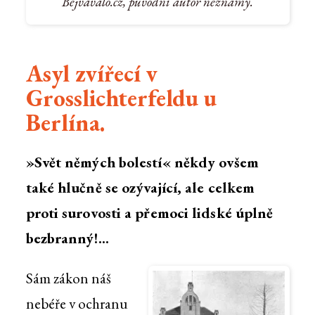
Bejvávalo.cz, původní autor neznámý.
Asyl zvířecí v
Grosslichterfeldu u
Berlína.
»Svět němých bolestí« někdy ovšem
také hlučně se ozývající, ale celkem
proti surovosti a přemoci lidské úplně
bezbranný!...
Sám zákon náš
nebéře v ochranu