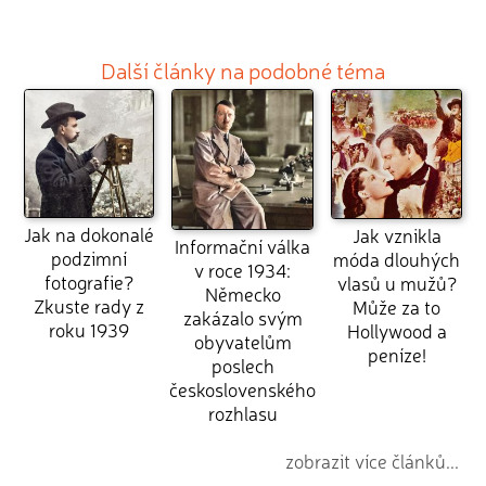
Další články na podobné téma
Jak na dokonalé
Jak vznikla
Informační válka
podzimní
móda dlouhých
v roce 1934:
fotografie?
vlasů u mužů?
Německo
Zkuste rady z
Může za to
zakázalo svým
roku 1939
Hollywood a
obyvatelům
peníze!
poslech
československého
rozhlasu
zobrazit více článků...