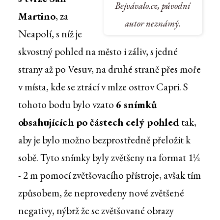
Bejvávalo.cz, původní
Martino
, za
autor neznámý.
Neapolí, s níž je
skvostný pohled na město i záliv, s jedné
strany až po Vesuv, na druhé straně přes moře
v místa, kde se ztrácí v mlze ostrov Capri. S
tohoto bodu bylo vzato
6 snímků
obsahujících po částech celý pohled
tak,
aby je bylo možno bezprostředně přeložit k
sobě. Tyto snímky byly zvětšeny na format 1½
- 2 m pomocí zvětšovacího přístroje, avšak tím
způsobem, že neprovedeny nové zvětšené
negativy, nýbrž že se zvětšované obrazy