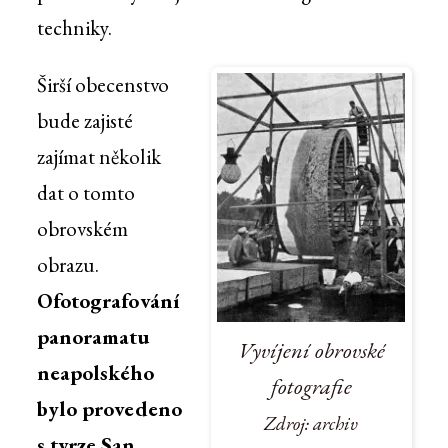
techniky.
Širší obecenstvo
bude zajisté
zajímat několik
dat o tomto
obrovském
obrazu.
Ofotografování
panoramatu
Vyvíjení obrovské
neapolského
fotografie
bylo provedeno
Zdroj: archiv
s tvrze San