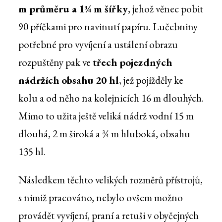
m průměru a 1¾ m šířky
, jehož věnec pobit
90 příčkami pro navinutí papíru. Lučebniny
potřebné pro vyvíjení a ustálení obrazu
rozpuštěny pak ve
třech pojezdných
nádržích obsahu 20 hl
, jež pojížděly ke
kolu a od něho na kolejnicích 16 m dlouhých.
Mimo to užita ještě veliká nádrž vodní 15 m
dlouhá, 2 m široká a ¾ m hluboká, obsahu
135 hl.
Následkem těchto velikých rozměrů přístrojů,
s nimiž pracováno, nebylo ovšem možno
provádět vyvíjení, praní a retuši v obyčejných