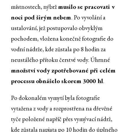
místnostech, nýbrž
musilo se pracovati v
noci pod širým nebem
. Po vyvolání a
ustalování, jež postupovalo obvyklým
pochodem, vložena konečně fotografie do
vodní nádrže, kde zůstala po 8 hodin za
neustálého přítoku čerstvé vody. Úhrnné
množství vody zpotřebované při celém
processu obnášelo skorem 3000 hl
.
Po dokonalém vymytí byla fotografie
vytažena z vody a rozprostřena na dřevěné
tyče položené napříč přes vymývací nádrž,
kde zůstala napjata po 10 hodin do úplného