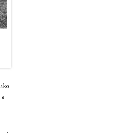
jako
 a