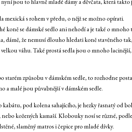
yní jsou to hlavně mladé dámy a děvčata, která takto j
la mexická s rohem v předu, o nějž se možno opírati.
é koně se dámské sedlo ani nehodí a je také o mnoho t
 dámě, že nemusí dlouho hledati koně stavěného tak,
 velkou váhu. Také prostá sedla jsou o mnoho lacinější,
i po starém způsobu v dámském sedle, to rozhodne posta
čmo a malé jsou půvabnější v dámském sedle.
 kabátu, pod kolena sahajícího, je hezky řasnatý od b
ot, nebo kožených kamaší. Klobouky nosí se různé, podl
plstěné, slaměný matros i čepice pro mladé dívky.