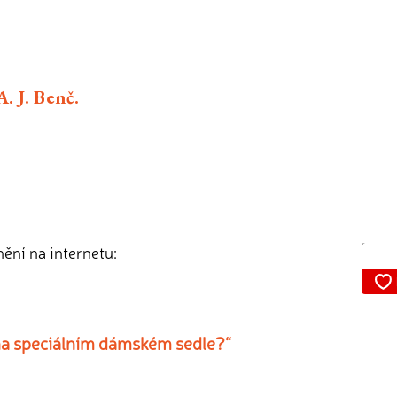
. J. Benč.
nění na internetu:
 na speciálním dámském sedle?“