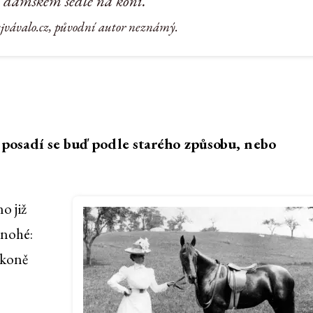
 dámském sedle na koni.
ejvávalo.cz, původní autor neznámý.
, posadí se buď podle starého způsobu, nebo
o již
mnohé:
 koně