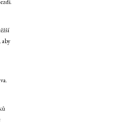
ezdi.
ěžší
 aby
va.
oků
e