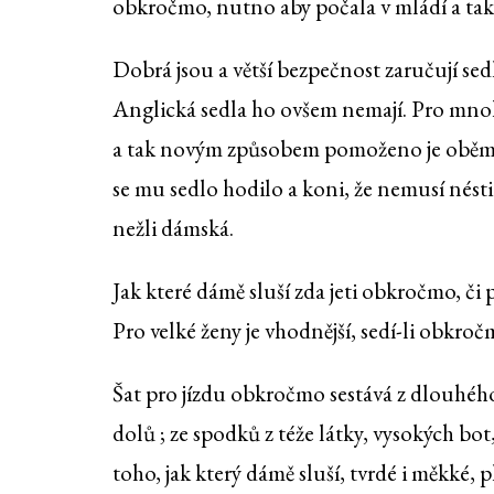
obkročmo, nutno aby počala v mládí a tak n
Dobrá jsou a větší bezpečnost zaručují sed
Anglická sedla ho ovšem nemají. Pro mnoh
a tak novým způsobem pomoženo je oběma,
se mu sedlo hodilo a koni, že nemusí nésti
nežli dámská.
Jak které dámě sluší zda jeti obkročmo, č
Pro velké ženy je vhodnější, sedí-li obkro
Šat pro jízdu obkročmo sestává z dlouhého
dolů ; ze spodků z téže látky, vysokých b
toho, jak který dámě sluší, tvrdé i měkké, 