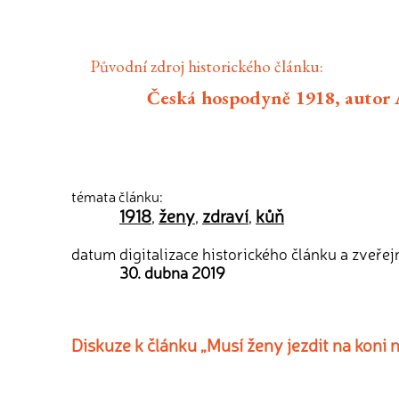
Původní zdroj historického článku:
Česká hospodyně 1918, autor A
témata článku:
1918
ženy
zdraví
kůň
,
,
,
datum digitalizace historického článku a zveřej
30. dubna 2019
Diskuze k článku „Musí ženy jezdit na koni