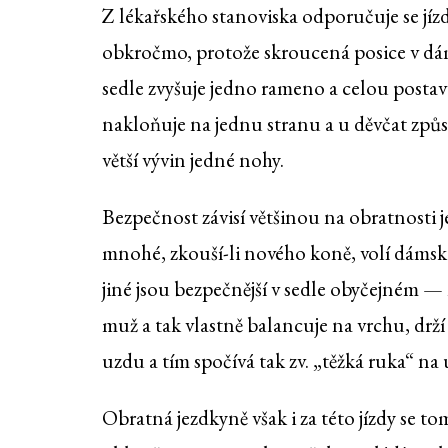
Z lékařského stanoviska odporučuje se jíz
obkročmo, protože skroucená posice v d
sedle zvyšuje jedno rameno a celou posta
nakloňuje na jednu stranu a u děvčat způ
větší vývin jedné nohy.
Bezpečnost závisí většinou na obratnosti 
mnohé, zkouší-li nového koně, volí dámské
jiné jsou bezpečnější v sedle obyčejném —
muž a tak vlastně balancuje na vrchu, drží
uzdu a tím spočívá tak zv. „těžká ruka“ n
Obratná jezdkyně však i za této jízdy se t