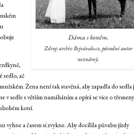
da
ámském
vu
Dáma s koněm.
sobuje
Zdroj: archiv Bejvávalo.cz, původní autor
neznámý.
jezdkyně,
 sedlo, ač
 mužském. Žena není tak stavěná, aby zapadla do sedla 
 se v sedle s větším namáháním a opírá se vice o třemeny
a ubohém koní.
omu vyhne a časem si zvykne. Aby docílila půvabu jízdy