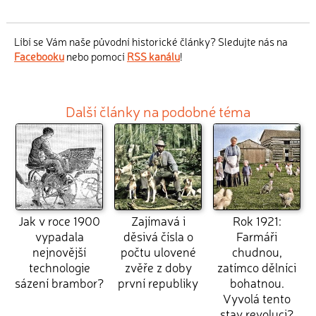
Líbí se Vám naše původní historické články? Sledujte nás na
Facebooku
nebo pomocí
RSS kanálu
!
Další články na podobné téma
Jak v roce 1900
Zajímavá i
Rok 1921:
vypadala
děsivá čísla o
Farmáři
nejnovější
počtu ulovené
chudnou,
technologie
zvěře z doby
zatímco dělníci
sázení brambor?
první republiky
bohatnou.
Vyvolá tento
stav revoluci?