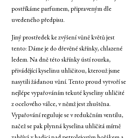
postříkáme parfumem, připraveným dle
uvedeného předpisu.
Jiný prostředek ke zvýšení vůně květů jest
tento: Dáme je do dřevěné skřínky, chlazené
ledem. Na dně této skřínky ústí rourka,
přivádějící kyselinu uhličitou, kterouž jsme
nasytili žádanou vůní. Tento proud vytvoří se
nejlépe vypařováním tekuté kyseliny uhličité
z ocelového válce, v němž jest zhuštěna.
Vypařování reguluje se v redukčním ventilu,
načež se pak plynná kyselina uhličitá mírně
zahřívá v hadici nad petrolejovým hořákem a