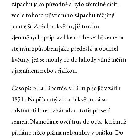
zápachu jako původně a bylo zřetelně cítiti
vedle tohoto původního zápachu též jiný
jemnější. Z těchto květin, již trochu
zjemněných, připravil ke druhé setbě semena
stejným způsobem jako předešlá, a obdržel
květiny, jež se mohly co do lahody vůně měřiti
s jasmínem nebo s fialkou.
Časopis »La Liberté« v Liliu píše již v září r.
1851 : Nepříjemný zápach květin dá se
odstraniti hned v zárodku, totiž při setí
semen. Namočíme ovčí trus do octa, k němuž
přidáno něco pižma neb ambry v prášku. Do