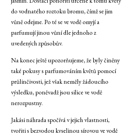
jasmín. Dostačí ponořiti určené k tomu květy
do vodnatého roztoku bromu, čímž se jim
vůně odejme. Po té se ve vodě omyjí a
parfumují jinou vůní dle jednoho z
uvedených způsobův.
Na konec ještě upozorňujeme, že byly činěny
také pokusy s parfumováním květů pomocí
průlinčivosti, jež však neměly žádoucího
výsledku, poněvadž jsou silice ve vodě
nerozpustny.
Jakási náhrada spočívá v jejich vlastnosti,
tvořiti s bezvodou kyselinou sírovou ve vodě