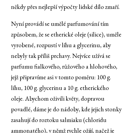
někdy přes nejlepší výpočty lidské dílo zmaří.
Nyní provádí se umělé parfumování tím
způsobem, že se etherické oleje (silice), uměle
vyrobené, rozpustí v líhu a glycerinu, aby
nebyly tak příliš prchavy. Nejvíce užívá se
parfumu fialkového, růžového a hlohového,
jejž připravíme asi v tomto poměru: 100 g.
líhu, 100 g. glycerinu a 10 g. etherického
oleje. Abychom oživili květy, dopravou
povadlé, dáme je do nádoby, kde jejich stonky
zasahují do roztoku salmiaku (chloridu
ammonatého), v němž rychle ožijí, načež je