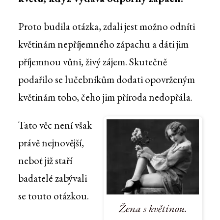
Proto budila otázka, zdali jest možno odníti
květinám nepříjemného zápachu a dáti jim
příjemnou vůni, živý zájem. Skutečně
podařilo se lučebníkům dodati opovrženým
květinám toho, čeho jim příroda nedopřála.
Tato věc není však
právě nejnovější,
neboť již staří
badatelé zabývali
se touto otázkou.
Žena s květinou.