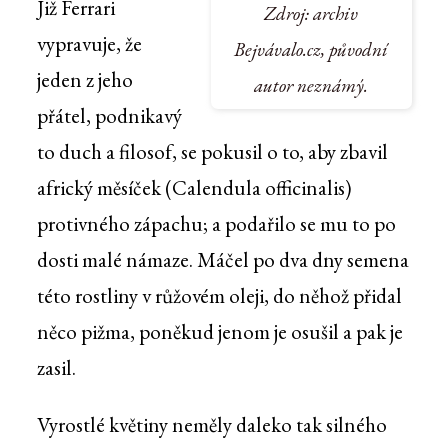
Již Ferrari
Zdroj: archiv
vypravuje, že
Bejvávalo.cz, původní
jeden z jeho
autor neznámý.
přátel, podnikavý
to duch a filosof, se pokusil o to, aby zbavil
africký měsíček (Calendula officinalis)
protivného zápachu; a podařilo se mu to po
dosti malé námaze. Máčel po dva dny semena
této rostliny v růžovém oleji, do něhož přidal
něco pižma, poněkud jenom je osušil a pak je
zasil.
Vyrostlé květiny neměly daleko tak silného