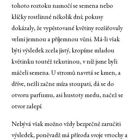
tohoto roztoku namočí se semena nebo
klíčky rostlinné několik dní; pokusy
dokázaly, že vypěstované květiny rozšiřovaly
velmi jemnou a příjemnou vůni. Má-li však
býti výsledek zcela jistý, kropíme mladou
květinku toutéž tekutinou, v níž jsme byli
máčeli semena. U stromů navrtá se kmen, a
dříve, nežli začne míza stoupati, dá se do
otvoru parfumu, asi hustoty medu, načež se
otvor zalepí.
Nebývá však možno vždy bezpečně zaručiti
výsledek, poněvadž má příroda svoje vrtochy a