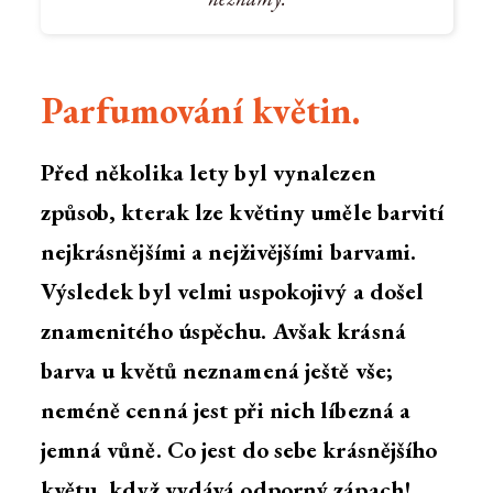
Parfumování květin.
Před několika lety byl vynalezen
způsob, kterak lze květiny uměle barvití
nejkrásnějšími a nejživějšími barvami.
Výsledek byl velmi uspokojivý a došel
znamenitého úspěchu. Avšak krásná
barva u květů neznamená ještě vše;
neméně cenná jest při nich líbezná a
jemná vůně. Co jest do sebe krásnějšího
květu, když vydává odporný zápach!