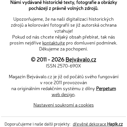
Námi vydávané historické texty, fotografie a obrázky
pocházejí z právně volných zdrojů.
Upozorňujeme, že na naši digitalizaci historických
zdrojů a kolorování fotografií se již autorská ochrana
vztahuje!
Pokud od nás chcete nějaký obsah přebírat, tak nás
prosím nejdříve
kontaktujte
pro domluvení podmínek.
Děkujeme za pochopení.
© 2011 - 2026
Bejvávalo.cz
ISSN 2570-690X
Magazín Bejvávalo.cz je již od počátů svého fungování
v roce 2011 provozován
na originálním redakčním systému z dílny
Perpetum
web design
.
Nastavení soukromí a cookies
Doporučujeme i naše další projekty:
dřevěné dekorace
Hapík.cz