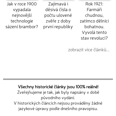
Jak v roce 1900
Zajímavá i
Rok 1921:
vypadala
děsivá čísla o
Farmáři
nejnovější
počtu ulovené
chudnou,
technologie
zvěře z doby
zatímco dělníci
sázení brambor?
první republiky
bohatnou.
Vyvolá tento
stav revoluci?
zobrazit více článků...
Všechny historické články jsou 100% reálné!
Zveřejňujeme je tak, jak byly napsány v době
původního vydání.
V historických článcích nejsou prováděny žádné
jazykové úpravy podle dnešního pravopisu.