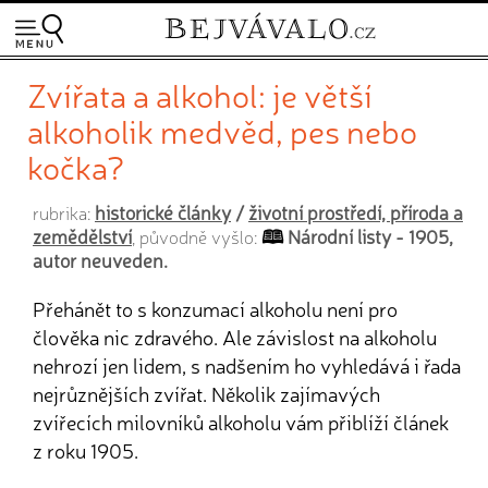
Zvířata a alkohol: je větší
alkoholik medvěd, pes nebo
kočka?
historické články
/
životní prostředí, příroda a
rubrika:
zemědělství
Národní listy - 1905,
, původně vyšlo:
autor neuveden.
Přehánět to s konzumací alkoholu není pro
člověka nic zdravého. Ale závislost na alkoholu
nehrozí jen lidem, s nadšením ho vyhledává i řada
nejrůznějších zvířat. Několik zajímavých
zvířecích milovníků alkoholu vám přiblíží článek
z roku 1905.