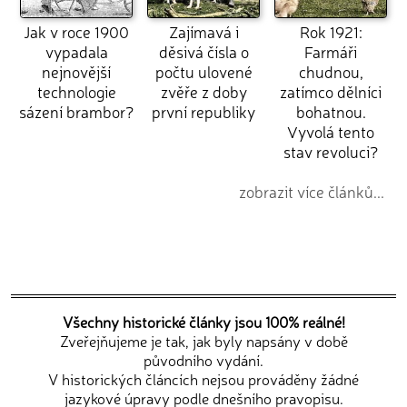
Jak v roce 1900
Zajímavá i
Rok 1921:
vypadala
děsivá čísla o
Farmáři
nejnovější
počtu ulovené
chudnou,
technologie
zvěře z doby
zatímco dělníci
sázení brambor?
první republiky
bohatnou.
Vyvolá tento
stav revoluci?
zobrazit více článků...
Všechny historické články jsou 100% reálné!
Zveřejňujeme je tak, jak byly napsány v době
původního vydání.
V historických článcích nejsou prováděny žádné
jazykové úpravy podle dnešního pravopisu.