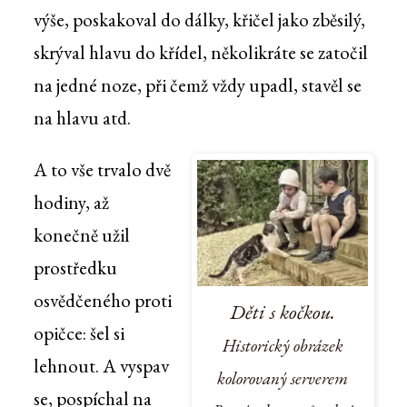
výše, poskakoval do dálky, křičel jako zběsilý,
skrýval hlavu do křídel, několikráte se zatočil
na jedné noze, při čemž vždy upadl, stavěl se
na hlavu atd.
A to vše trvalo dvě
hodiny, až
konečně užil
prostředku
osvědčeného proti
Děti s kočkou.
opičce: šel si
Historický obrázek
lehnout. A vyspav
kolorovaný serverem
se, pospíchal na