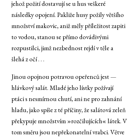
jehož požití dostavují se u hus veškeré
následky opojení. Pakliže husy požily většího
množství makovic, aniž měly příležitost zapiti
to vodou, stanou se přímo dovádivými
rozpustilci, jimž nezbednost rejdí v těle a
šlehá z očí . . .
Jinou opojnou potravou opeřenců jest —
hlávkový salát. Mladé jeho lístky požívají
ptáci s nesmírnou chutí, ani ne pro zahnání
hladu, jako spíše z té příčiny, že salátová zeleň
překypuje množstvím »rozčilujících« látek. V
tom směru jsou nepřekonatelní vrabci. Větve