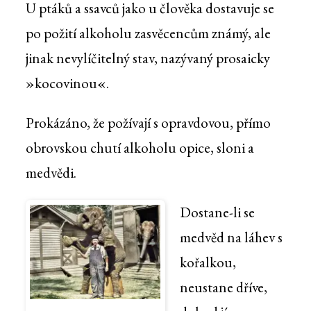
U ptáků a ssavců jako u člověka dostavuje se
po požití alkoholu zasvěcencům známý, ale
jinak nevylíčitelný stav, nazývaný prosaicky
»kocovinou«.
Prokázáno, že požívají s opravdovou, přímo
obrovskou chutí alkoholu opice, sloni a
medvědi.
Dostane-li se
medvěd na láhev s
kořalkou,
neustane dříve,