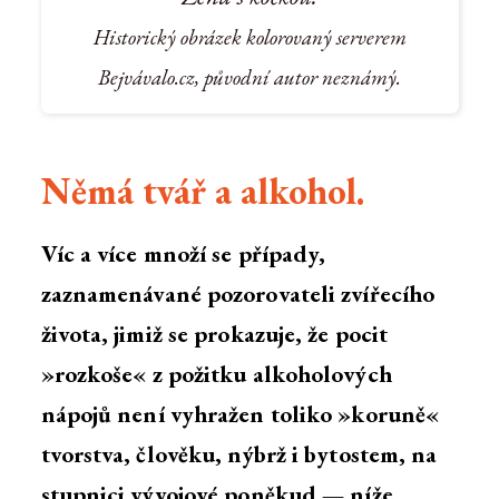
Historický obrázek kolorovaný serverem
Bejvávalo.cz, původní autor neznámý.
Němá tvář a alkohol.
Víc a více množí se případy,
zaznamenávané pozorovateli zvířecího
života, jimiž se prokazuje, že pocit
»rozkoše« z požitku alkoholových
nápojů není vyhražen toliko »koruně«
tvorstva, člověku, nýbrž i bytostem, na
stupnici vývojové poněkud — níže