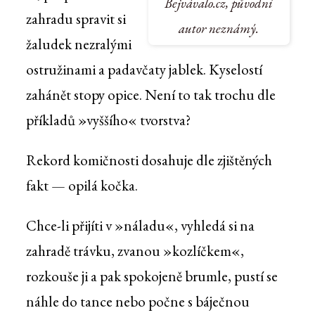
Bejvávalo.cz, původní
zahradu spravit si
autor neznámý.
žaludek nezralými
ostružinami a padavčaty jablek. Kyselostí
zahánět stopy opice. Není to tak trochu dle
příkladů »vyššího« tvorstva?
Rekord komičnosti dosahuje dle zjištěných
fakt — opilá kočka.
Chce-li přijíti v »náladu«, vyhledá si na
zahradě trávku, zvanou »kozlíčkem«,
rozkouše ji a pak spokojeně brumle, pustí se
náhle do tance nebo počne s báječnou