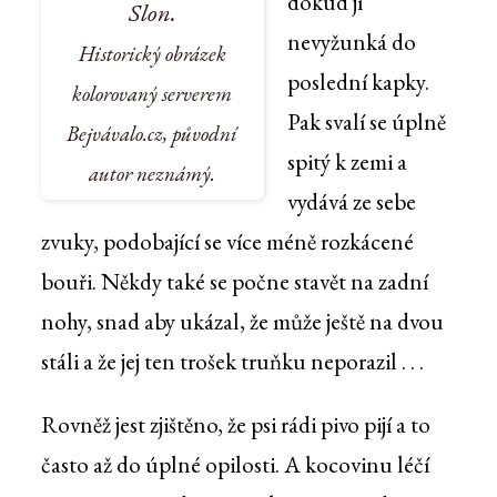
dokud jí
Slon.
nevyžunká do
Historický obrázek
poslední kapky.
kolorovaný serverem
Pak svalí se úplně
Bejvávalo.cz, původní
spitý k zemi a
autor neznámý.
vydává ze sebe
zvuky, podobající se více méně rozkácené
bouři. Někdy také se počne stavět na zadní
nohy, snad aby ukázal, že může ještě na dvou
stáli a že jej ten trošek truňku neporazil . . .
Rovněž jest zjištěno, že psi rádi pivo pijí a to
často až do úplné opilosti. A kocovinu léčí