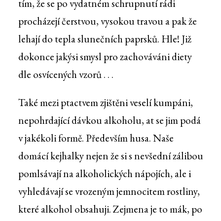
tím, že se po vydatném schrupnutí rádi
procházejí čerstvou, vysokou travou a pak že
lehají do tepla slunečních paprsků. Hle! Již
dokonce jakýsi smysl pro zachováváni diety
dle osvícených vzorů . . .
Také mezi ptactvem zjištěni veselí kumpáni,
nepohrdající dávkou alkoholu, at se jim podá
v jakékoli formě. Především husa. Naše
domácí kejhalky nejen že si s nevšední zálibou
pomlsávají na alkoholických nápojích, ale i
vyhledávají se vrozeným jemnocitem rostliny,
které alkohol obsahuji. Zejmena je to mák, po