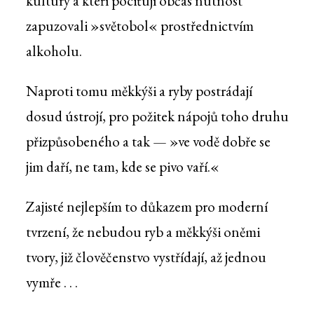
kultury a kteří pociťují občas nutnost
zapuzovali »světobol« prostřednictvím
alkoholu.
Naproti tomu měkkýši a ryby postrádají
dosud ústrojí, pro požitek nápojů toho druhu
přizpůsobeného a tak — »ve vodě dobře se
jim daří, ne tam, kde se pivo vaří.«
Zajisté nejlepším to důkazem pro moderní
tvrzení, že nebudou ryb a měkkýši oněmi
tvory, již člověčenstvo vystřídají, až jednou
vymře . . .