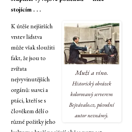
stojícím . . .
K útěše nejširších
vrstev lidstva
může však sloužiti
fakt, že jsou to
zvířata
Muži a víno.
nejvyvinutějších
Historický obrázek
orgánů: ssavci a
kolorovaný serverem
ptáci, kteří se s
Bejvávalo.cz, původní
člověkem dělí o
autor neznámý.
různé požitky jeho