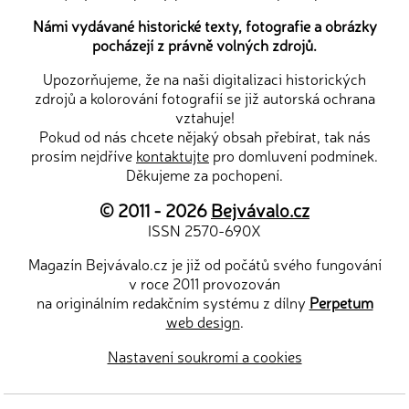
Námi vydávané historické texty, fotografie a obrázky
pocházejí z právně volných zdrojů.
Upozorňujeme, že na naši digitalizaci historických
zdrojů a kolorování fotografií se již autorská ochrana
vztahuje!
Pokud od nás chcete nějaký obsah přebírat, tak nás
prosím nejdříve
kontaktujte
pro domluvení podmínek.
Děkujeme za pochopení.
© 2011 - 2026
Bejvávalo.cz
ISSN 2570-690X
Magazín Bejvávalo.cz je již od počátů svého fungování
v roce 2011 provozován
na originálním redakčním systému z dílny
Perpetum
web design
.
Nastavení soukromí a cookies