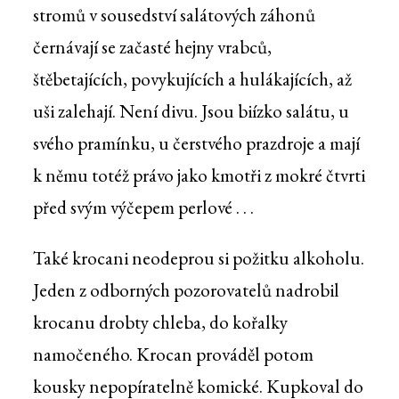
stromů v sousedství salátových záhonů
černávají se začasté hejny vrabců,
štěbetajících, povykujících a hulákajících, až
uši zalehají. Není divu. Jsou biízko salátu, u
svého pramínku, u čerstvého prazdroje a mají
k němu totéž právo jako kmotři z mokré čtvrti
před svým výčepem perlové . . .
Také krocani neodeprou si požitku alkoholu.
Jeden z odborných pozorovatelů nadrobil
krocanu drobty chleba, do kořalky
namočeného. Krocan prováděl potom
kousky nepopíratelně komické. Kupkoval do