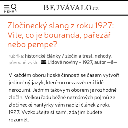
Zločinecký slang z roku 1927:
Víte, co je bouranda, pařezář
nebo pempe?
historické články
/
zločin a trest, nehody
rubrika:
,
Lidové noviny - 1927, autor —š—
původně vyšlo:
V každém oboru lidské činnosti se časem vytvoří
jedinečný jazyk, kterému nezasvěcení lidé
nerozumí. Jedním takovým oborem je rozhodně
zločin. Velkou řadu běžně neznámých pojmů ze
zločinecké hantýrky vám nabízí článek z roku
1927. Vyzkoušejte si sami, zda jim budete
rozumět.