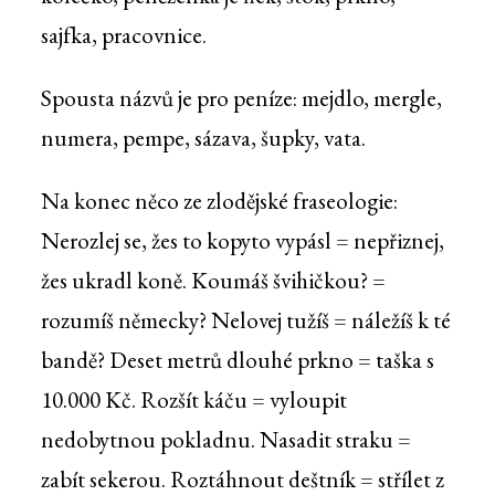
sajfka, pracovnice.
Spousta názvů je pro peníze: mejdlo, mergle,
numera, pempe, sázava, šupky, vata.
Na konec něco ze zlodějské fraseologie:
Nerozlej se, žes to kopyto vypásl = nepřiznej,
žes ukradl koně. Koumáš švihičkou? =
rozumíš německy? Nelovej tužíš = náležíš k té
bandě? Deset metrů dlouhé prkno = taška s
10.000 Kč. Rozšít káču = vyloupit
nedobytnou pokladnu. Nasadit straku =
zabít sekerou. Roztáhnout deštník = střílet z