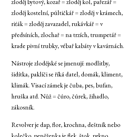
zloděj bytový, kozař = zloděj kol, pařezář =
zloděj kostelní, púltičkář = zloděj v krámech,
riťák = zloděj zavazadel, rukávkář = v
předsíních, zlochař = na trzích, trumpetář =
krade pivní trubky, vébař kabáty v kavárnách.
Nástroje zlodějské se jmenují: modlitby,
šidítka, paklíči se říká datel, domák, kliment,
klimák. Visací zámek je čuba, pes, bufan,
hruška atd. Nůž = čúro, čúrek, žihadlo,
zákosník.
Revolver je dap, flor, krochna, deštník nebo
kolečko, peněženka je flek, štok, prkno,