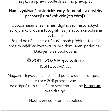
jazykové úpravy podle dnešního pravopisu.
Námi vydávané historické texty, fotografie a obrázky
pocházejí z právně volných zdrojů.
Upozorňujeme, že na naši digitalizaci historických
zdrojů a kolorování fotografií se již autorská ochrana
vztahuje!
Pokud od nás chcete nějaký obsah přebírat, tak nás
prosím nejdříve
kontaktujte
pro domluvení podmínek.
Děkujeme za pochopení.
© 2011 - 2026
Bejvávalo.cz
ISSN 2570-690X
Magazín Bejvávalo.cz je již od počátů svého fungování
v roce 2011 provozován
na originálním redakčním systému z dílny
Perpetum
web design
.
Nastavení soukromí a cookies