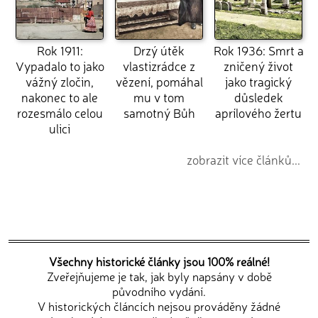
Rok 1911:
Drzý útěk
Rok 1936: Smrt a
Vypadalo to jako
vlastizrádce z
zničený život
vážný zločin,
vězení, pomáhal
jako tragický
nakonec to ale
mu v tom
důsledek
rozesmálo celou
samotný Bůh
aprílového žertu
ulici
zobrazit více článků...
Všechny historické články jsou 100% reálné!
Zveřejňujeme je tak, jak byly napsány v době
původního vydání.
V historických článcích nejsou prováděny žádné