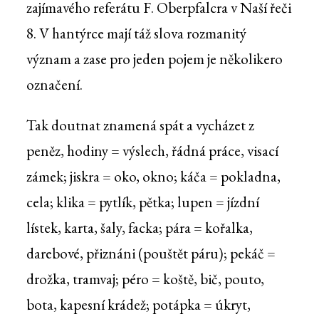
zajímavého referátu F. Oberpfalcra v Naší řeči
8. V hantýrce mají táž slova rozmanitý
význam a zase pro jeden pojem je několikero
označení.
Tak doutnat znamená spát a vycházet z
peněz, hodiny = výslech, řádná práce, visací
zámek; jiskra = oko, okno; káča = pokladna,
cela; klika = pytlík, pětka; lupen = jízdní
lístek, karta, šaly, facka; pára = kořalka,
darebové, přiznáni (pouštět páru); pekáč =
drožka, tramvaj; péro = koště, bič, pouto,
bota, kapesní krádež; potápka = úkryt,