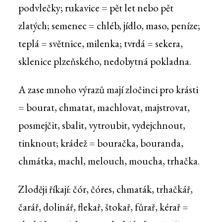
podvlečky; rukavice = pět let nebo pět
zlatých; semenec = chléb, jídlo, maso, peníze;
teplá = světnice, milenka; tvrdá = sekera,
sklenice plzeňského, nedobytná pokladna.
A zase mnoho výrazů mají zločinci pro krásti
= bourat, chmatat, machlovat, majstrovat,
posmejčit, sbalit, vytroubit, vydejchnout,
tinknout; krádež = bouračka, bouranda,
chmátka, machl, melouch, moucha, trhačka.
Zloději říkají: čór, čóres, chmaták, trhačkář,
čarář, dolinář, flekař, štokař, fůrař, kérař =