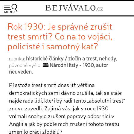
Rok 1930: Je správné zrušit
trest smrti? Co na to vojáci,
policisté i samotný kat?
historické články
/
zločin a trest, nehody
rubrika:
,
Národní listy - 1930, autor
původně vyšlo:
neuveden.
Přestože trest smrti dnes již většina
demokratických zemí dávno zrušila, tak se stále
najde řada lidí, kteří by rádi tento „absolutní trest“
znovu zavedli. Zajímá vás, jak v roce 1930
vnímali snahy o zrušení popravy odborníci v
Anglii a jak by podle nich zrušení tohoto trestu
změnilo práci zlodějů?