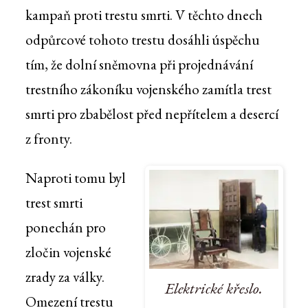
kampaň proti trestu smrti. V těchto dnech
odpůrcové tohoto trestu dosáhli úspěchu
tím, že dolní sněmovna při projednávání
trestního zákoníku vojenského zamítla trest
smrti pro zbabělost před nepřítelem a desercí
z fronty.
Naproti tomu byl
trest smrti
ponechán pro
zločin vojenské
zrady za války.
Elektrické křeslo.
Omezení trestu