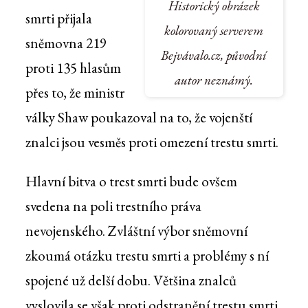
Historický obrázek
smrti přijala
kolorovaný serverem
sněmovna 219
Bejvávalo.cz, původní
proti 135 hlasům
autor neznámý.
přes to, že ministr
války Shaw poukazoval na to, že vojenští
znalci jsou vesměs proti omezení trestu smrti.
Hlavní bitva o trest smrti bude ovšem
svedena na poli trestního práva
nevojenského. Zvláštní výbor sněmovní
zkoumá otázku trestu smrti a problémy s ní
spojené už delší dobu. Většina znalců
vyslovila se však proti odstranění trestu smrti.