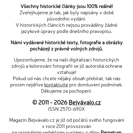
Všechny historické články jsou 100% reálné!
Zveřejňujeme je tak, jak byly napsány v době
původního vydání.
V historických článcích nejsou prováděny žádné
jazykové úpravy podle dnešního pravopisu.
Námi vydávané historické texty, fotografie a obrázky
pocházejí z právně volných zdrojů.
Upozorňujeme, že na naši digitalizaci historických
zdrojů a kolorování fotografií se již autorská ochrana
vztahuje!
Pokud od nás chcete nějaký obsah přebírat, tak nás
prosím nejdříve
kontaktujte
pro domluvení podmínek.
Děkujeme za pochopení.
© 2011 - 2026
Bejvávalo.cz
ISSN 2570-690X
Magazín Bejvávalo.cz je již od počátů svého fungování
v roce 2011 provozován
na originálním redakčním systému z dílny
Perpetum