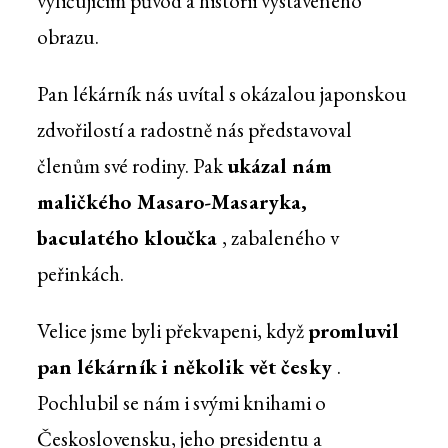
vyličujícím původ a historii vystaveného
obrazu.
Pan lékárník nás uvítal s okázalou japonskou
zdvořilostí a radostně nás představoval
členům své rodiny. Pak
ukázal nám
maličkého Masaro-Masaryka,
baculatého kloučka
, zabaleného v
peřinkách.
Velice jsme byli překvapeni, když
promluvil
pan lékárník i několik vět česky
.
Pochlubil se nám i svými knihami o
Československu, jeho presidentu a