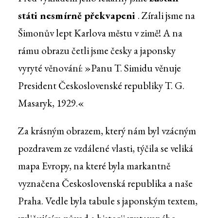
státi nesmírně překvapeni
. Zírali jsme na
Šimonův lept Karlova městu v zimě! A na
rámu obrazu četli jsme česky a japonsky
vyryté věnování: »Panu T. Simidu věnuje
President Československé republiky T. G.
Masaryk, 1929.«
Za krásným obrazem, který nám byl vzácným
pozdravem ze vzdálené vlasti, týčila se veliká
mapa Evropy, na které byla markantně
vyznačena Československá republika a naše
Praha. Vedle byla tabule s japonským textem,