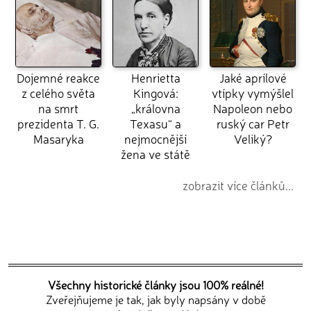
Dojemné reakce
Henrietta
Jaké aprílové
z celého světa
Kingová:
vtípky vymýšlel
na smrt
„královna
Napoleon nebo
prezidenta T. G.
Texasu“ a
ruský car Petr
Masaryka
nejmocnější
Veliký?
žena ve státě
zobrazit více článků...
Všechny historické články jsou 100% reálné!
Zveřejňujeme je tak, jak byly napsány v době