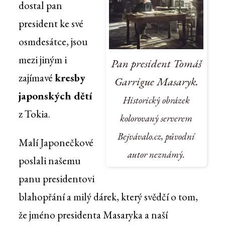
dostal pan
president ke své
osmdesátce, jsou
mezi jiným i
Pan president Tomáš
zajímavé
kresby
Garrigue Masaryk.
japonských dětí
Historický obrázek
z Tokia.
kolorovaný serverem
Bejvávalo.cz, původní
Malí Japonečkové
autor neznámý.
poslali našemu
panu presidentovi
blahopřání a milý dárek, který svědčí o tom,
že jméno presidenta Masaryka a naší