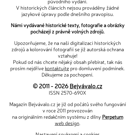
původního vydání.
V historických článcích nejsou prováděny žádné
jazykové úpravy podle dnešního pravopisu.
Námi vydávané historické texty, fotografie a obrázky
pocházejí z právně volných zdrojů.
Upozorňujeme, že na naši digitalizaci historických
zdrojů a kolorování fotografií se již autorská ochrana
vztahuje!
Pokud od nás chcete nějaký obsah přebírat, tak nás
prosím nejdříve
kontaktujte
pro domluvení podmínek.
Děkujeme za pochopení.
© 2011 - 2026
Bejvávalo.cz
ISSN 2570-690X
Magazín Bejvávalo.cz je již od počátů svého fungování
v roce 2011 provozován
na originálním redakčním systému z dílny
Perpetum
web design
.
Nastavení soukromí a cookies