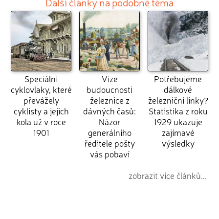
Další články na podobné téma
Speciální
Vize
Potřebujeme
cyklovlaky, které
budoucnosti
dálkové
převážely
železnice z
železniční linky?
cyklisty a jejich
dávných časů:
Statistika z roku
kola už v roce
Názor
1929 ukazuje
1901
generálního
zajímavé
ředitele pošty
výsledky
vás pobaví
zobrazit více článků...