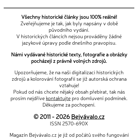
Všechny historické články jsou 100% reálné!
Zveřejňujeme je tak, jak byly napsány v době
původního vydání.
V historických článcích nejsou prováděny žádné
jazykové úpravy podle dnešního pravopisu.
Námi vydávané historické texty, fotografie a obrázky
pocházejí z právně volných zdrojů.
Upozorňujeme, že na naši digitalizaci historických
zdrojů a kolorování fotografií se již autorská ochrana
vztahuje!
Pokud od nás chcete nějaký obsah přebírat, tak nás
prosím nejdříve
kontaktujte
pro domluvení podmínek.
Děkujeme za pochopení.
© 2011 - 2026
Bejvávalo.cz
ISSN 2570-690X
Magazín Bejvávalo.cz je již od počátů svého fungování