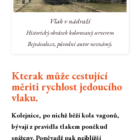
Vlak v nádraží
Historický obrázek kolorovaný serverem
Bejvávalo.cz, původní autor neznámý.
Kterak může cestující
měriti rychlost jedoucího
vlaku.
Kolejnice, po nichž běží kola vagonů,
bývají z pravidla tlakem poněkud
sníženy. Poněvadž pak nejblížší