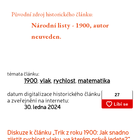
Původní zdroj historického článku:
Národní listy - 1900, autor
neuveden.
témata článku:
1900
vlak
rychlost
matematika
,
,
,
datum digitalizace historického článku
a zveřejnění na internetu:
30. ledna 2024
Diskuze k článku „Trik z roku 1900: Jak snadno
zjistit rychlost vlaku, ve kterém právě jedete?“