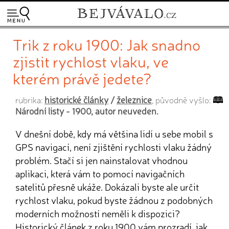
Trik z roku 1900: Jak snadno
zjistit rychlost vlaku, ve
kterém právě jedete?
historické články
/
železnice
rubrika:
, původně vyšlo:
Národní listy - 1900, autor neuveden.
V dnešní době, kdy má většina lidí u sebe mobil s
GPS navigací, není zjištění rychlosti vlaku žádný
problém. Stačí si jen nainstalovat vhodnou
aplikaci, která vám to pomocí navigačních
satelitů přesně ukáže. Dokázali byste ale určit
rychlost vlaku, pokud byste žádnou z podobných
moderních možností neměli k dispozici?
Historický článek z roku 1900 vám prozradí, jak