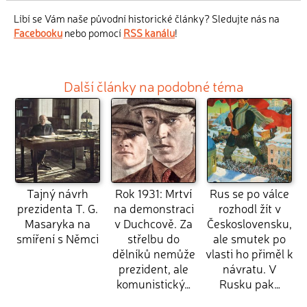
Líbí se Vám naše původní historické články? Sledujte nás na
Facebooku
nebo pomocí
RSS kanálu
!
Další články na podobné téma
Tajný návrh
Rok 1931: Mrtví
Rus se po válce
prezidenta T. G.
na demonstraci
rozhodl žít v
Masaryka na
v Duchcově. Za
Československu,
smíření s Němci
střelbu do
ale smutek po
dělníků nemůže
vlasti ho přiměl k
prezident, ale
návratu. V
komunistický…
Rusku pak…