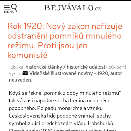
Rok 1920: Nový zákon nařizuje
odstranění pomníků minulého
režimu. Proti jsou jen
komunisté
historické články
/
historické události
rubrika:
, původně
Vídeňské illustrované noviny - 1920, autor
vyšlo:
neuveden.
Když se řekne „pomník z doby minulého režimu“,
tak vás asi napadne socha Lenina nebo něco
podobného. Po pádu monarchie a vzniku
Československa lidé podobně vnímali sochy,
symbolizující předcházející vládu Habsburků.
Článek z roku 1920 vám představí zákon, který