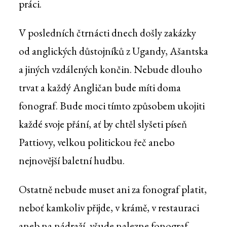
práci.
V posledních čtrnácti dnech došly zakázky
od anglických důstojníků z Ugandy, Ašantska
a jiných vzdálených končin. Nebude dlouho
trvat a každý Angličan bude míti doma
fonograf. Bude moci tímto způsobem ukojiti
každé svoje přání, ať by chtěl slyšeti píseň
Pattiovy, velkou politickou řeč anebo
nejnovější baletní hudbu.
Ostatně nebude muset ani za fonograf platit,
neboť kamkoliv přijde, v krámě, v restauraci
aneb na nádraží, všude nalezne fonograf,