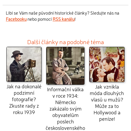
Líbí se Vám naše původní historické články? Sledujte nás na
Facebooku
nebo pomocí
RSS kanálu
!
Další články na podobné téma
Jak na dokonalé
Jak vznikla
Informační válka
podzimní
móda dlouhých
v roce 1934:
fotografie?
vlasů u mužů?
Německo
Zkuste rady z
Může za to
zakázalo svým
roku 1939
Hollywood a
obyvatelům
peníze!
poslech
československého