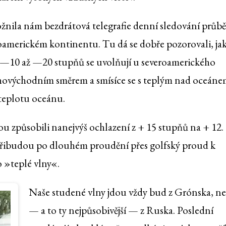
žnila nám bezdrátová telegrafie denní sledování průb
roamerickém kontinentu. Tu dá se dobře pozorovali, ja
 —10 až —20 stupňů se uvolňují u severoamerického
ihovýchodním směrem a smísíce se s teplým nad oceáne
 teplotu oceánu.
u způsobili nanejvýš ochlazení z + 15 stupňů na + 12.
 přibudou po dlouhém proudění přes golfský proud k
 »teplé vlny«.
Naše studené vlny jdou vždy bud z Grónska, n
— a to ty nejpůsobivější — z Ruska. Poslední