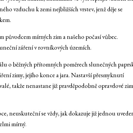
ného vzduchu k zemi nejbližších vrstev, jenž děje se
akem.
ým původcem mírných zim a našeho počasí vůbec.
luneční záření v rovníkových územích.
eriálu o běžných přítomných poměrech slunečných paprs
ení zimy, jejího konce a jara. Nastavší přesmyknutí
rvalé, takže nenastane již pravděpodobně opravdové zi
oce, neuskuteční se vždy, jak dokazuje již jednou uvede
elmi mírný.