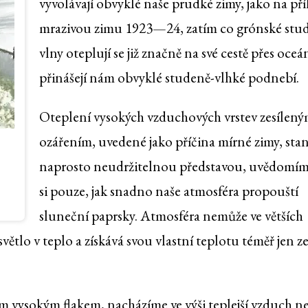
vyvolávají obvyklé naše prudké zimy, jako na př
mrazivou zimu 1923—24, zatím co grónské stu
vlny oteplují se již značně na své cestě přes oceá
přinášejí nám obvyklé studeně-vlhké podnebí.
Oteplení vysokých vzduchových vrstev zesílen
ozářením, uvedené jako příčina mírné zimy, stan
naprosto neudržitelnou představou, uvědomím
si pouze, jak snadno naše atmosféra propouští
sluneční paprsky. Atmosféra nemůže ve větších
ětlo v teplo a získává svou vlastní teplotu téměř jen z
 vysokým flakem, nacházíme ve výši teplejší vzduch n