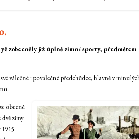
o.
když zobecněly již úplně zimní sporty, předmětem
své válečné i poválečné předchůdce, hlavně v minulých
dnu.
 se obecně
e dvě zimy
my 1915—