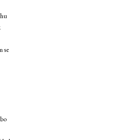
ěhu
k
m se
ebo