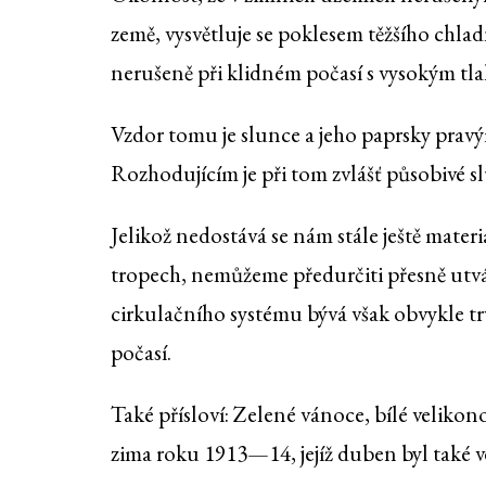
země, vysvětluje se poklesem těžšího chlad
nerušeně při klidném počasí s vysokým tl
Vzdor tomu je slunce a jeho paprsky prav
Rozhodujícím je při tom zvlášť působivé s
Jelikož nedostává se nám stále ještě mat
tropech, nemůžeme předurčiti přesně utvář
cirkulačního systému bývá však obvykle t
počasí.
Také přísloví: Zelené vánoce, bílé velikon
zima roku 1913—14, jejíž duben byl také v