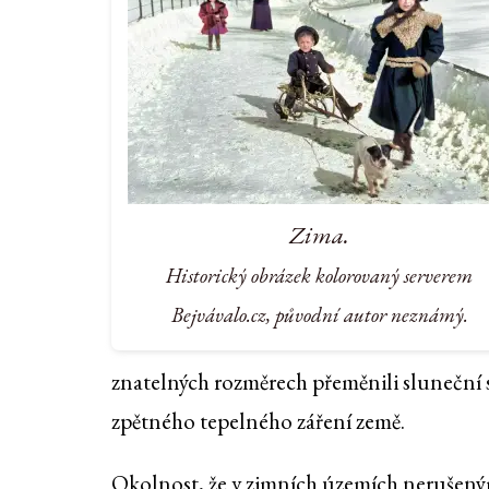
Zima.
Historický obrázek kolorovaný serverem
Bejvávalo.cz, původní autor neznámý.
znatelných rozměrech přeměnili sluneční sv
zpětného tepelného záření země.
Okolnost, že v zimních územích nerušeným