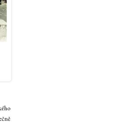
ského
tečně