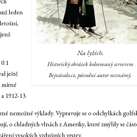
ých
emž leden
letošní,
 jenž
Na lyžích.
 0.1
Historický obrázek kolorovaný serverem
al ještě
Bejvávalo.cz, původní autor neznámý.
i mírné
 a 1912-13.
ůzné nemožné výklady. Vypravuje se o odchylkách golf
jí, o chladných vlnách z Ameriky, které zmýlily se čás
záření vysokých vzdušných vrstev.