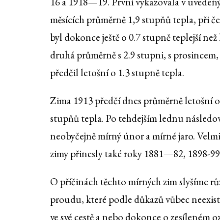
16 a 1918—19. První vykazovala v uveden
měsících průměrně 1,9 stupňů tepla, při č
byl dokonce ještě o 0.7 stupně teplejší než 
druhá průměrně s 2.9 stupni, s prosincem,
předčil letošní o 1.3 stupně tepla.
Zima 1913 předčí dnes průměrně letošní o
stupňů tepla. Po tehdejším lednu následov
neobyčejně mírný únor a mírné jaro. Velm
zimy přinesly také roky 1881—82, 1898-99
O příčinách těchto mírných zim slyšíme r
proudu, které podle důkazů vůbec neexistu
ve své cestě a nebo dokonce o zesíleném o