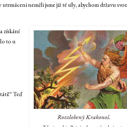
utrmáceni neměli jsme již té síly, abychom državu svo
a získání
lo to u
státi!“ Teď
Rozzlobený Krakonoš.