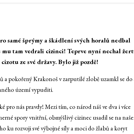
ro samé šprýmy a škádlení svých horalů nedbal
se mu tam vedrali cizinci! Teprve nyní nechal žert
 cizotu ze své državy. Bylo již pozdě!
lců a pokořený Krakonoš v zarputilé zlobě uzamkl se do 
braného území vypuditi.
é pro nás pravdy! Mezi tím, co národ náš ve dva i více
herné spory vnitřní, obmýšlivý cizinec usadil se na naš
o ku rozvoji své výbojné síly a moci do žlabů a koryt