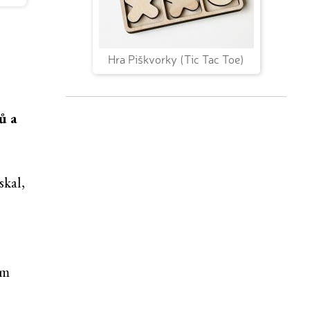
Hra Piškvorky (Tic Tac Toe)
ů a
skal,
em