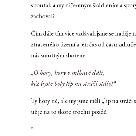
spoutal, a my ničemným škádlením a spory 
zachovali.
Čím dále tím více vzdávali jsme se naděje n
ztraceného území a jen čas od času zahuče
nás smutným sborem:
„O hory, hory v mlhavé dáli,
kéž byste byly líp na stráži stály!“
Ty hory né, ale my jsme měli „líp na stráži 
už je na to skoro trochu pozdě.
*