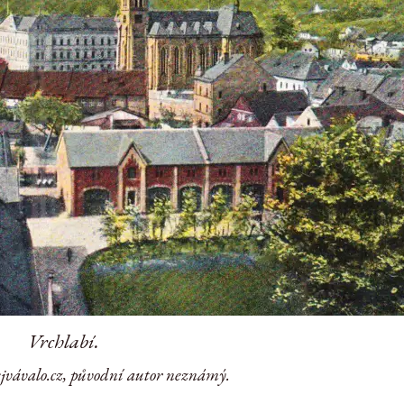
Vrchlabí.
ejvávalo.cz, původní autor neznámý.