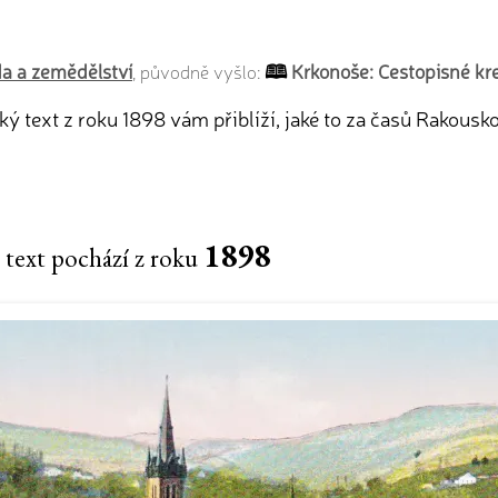
oda a zemědělství
Krkonoše: Cestopisné kr
, původně vyšlo:
ký text z roku 1898 vám přiblíží, jaké to za časů Rakou
1898
 text pochází z roku