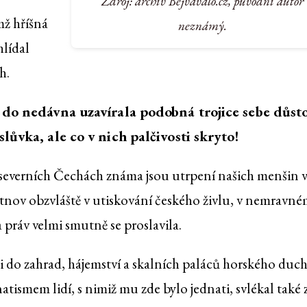
Zdroj: archiv Bejvávalo.cz, původní autor
mž hříšná
neznámý.
hlídal
h.
 do nedávna uzavírala podobná trojice sebe důsto
lůvka, ale co v nich palčivosti skryto!
severních Čechách známa jsou utrpení našich menšin 
tnov obzvláště v utiskování českého živlu, v nemravné
 práv velmi smutně se proslavila.
 do zahrad, hájemství a skalních paláců horského duch
atismem lidí, s nimiž mu zde bylo jednati, svlékal také 