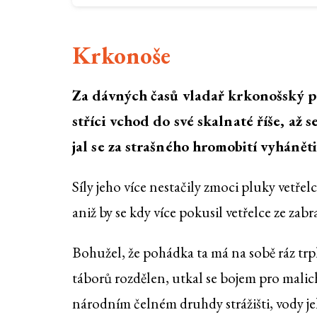
Krkonoše
Za dávných časů vladař krkonošský p
stříci vchod do své skalnaté říše, až 
jal se za strašného hromobití vyháněti
Síly jeho více nestačily zmoci pluky vetře
aniž by se kdy více pokusil vetřelce ze za
Bohužel, že pohádka ta má na sobě ráz trpk
táborů rozdělen, utkal se bojem pro malic
národním čelném druhdy strážišti, vody jeh