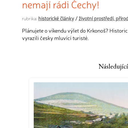
nemají rádi Čechy!
historické články
/
životní prostředí, přír
rubrika:
Plánujete o víkendu výlet do Krkonoš? Historic
vyrazili česky mluvící turisté.
Následující