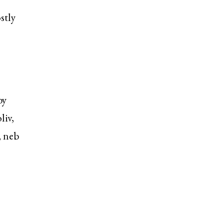
stly
by
liv,
, neb