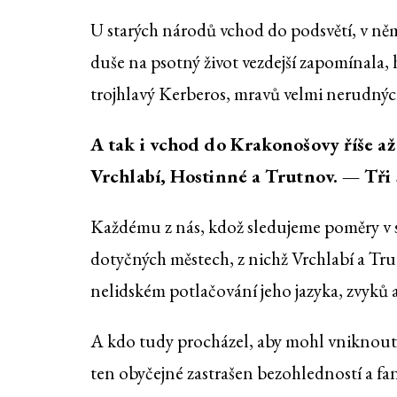
U starých národů vchod do podsvětí, v ně
duše na psotný život vezdejší zapomínala, 
trojhlavý Kerberos, mravů velmi nerudnýc
A tak i vchod do Krakonošovy říše až
Vrchlabí, Hostinné a Trutnov. — Tři s
Každému z nás, kdož sledujeme poměry v 
dotyčných městech, z nichž Vrchlabí a Tru
nelidském potlačování jeho jazyka, zvyků a
A kdo tudy procházel, aby mohl vniknouti
ten obyčejné zastrašen bezohledností a fan