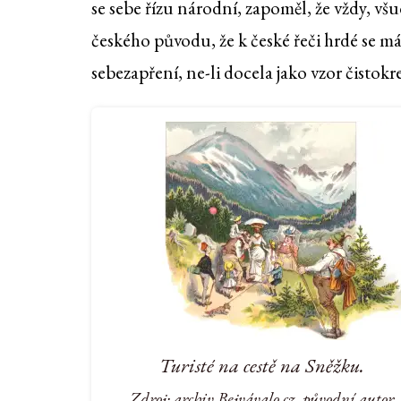
se sebe řízu národní, zapoměl, že vždy, vš
českého původu, že k české řeči hrdé se má
sebezapření, ne-li docela jako vzor čisto
Turisté na cestě na Sněžku.
Zdroj: archiv Bejvávalo.cz, původní autor