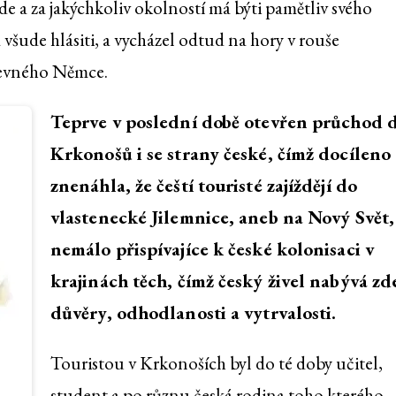
ude a za jakýchkoliv okolností má býti pamětliv svého
 všude hlásiti, a vycházel odtud na hory v rouše
krevného Němce.
Teprve v poslední době otevřen průchod 
Krkonošů i se strany české, čímž docíleno
znenáhla, že čeští touristé zajíždějí do
vlastenecké Jilemnice, aneb na Nový Svět,
nemálo přispívajíce k české kolonisaci v
krajinách těch, čímž český živel nabývá zd
důvěry, odhodlanosti a vytrvalosti.
Touristou v Krkonoších byl do té doby učitel,
student a po různu česká rodina toho kterého