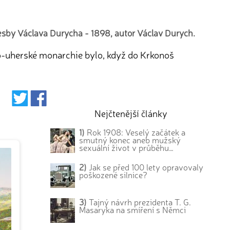
esby Václava Durycha - 1898, autor Václav Durych.
sko-uherské monarchie bylo, když do Krkonoš
Nejčtenější články
1)
Rok 1908: Veselý začátek a
smutný konec aneb mužský
sexuální život v průběhu…
2)
Jak se před 100 lety opravovaly
poškozené silnice?
3)
Tajný návrh prezidenta T. G.
Masaryka na smíření s Němci