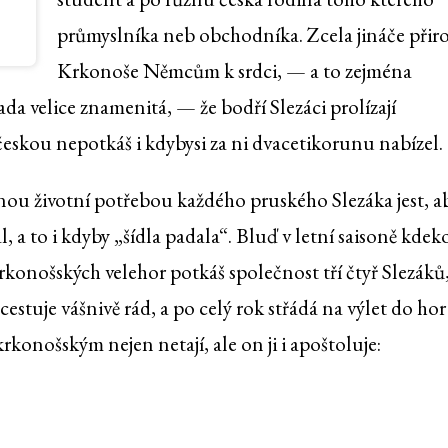
průmyslníka neb obchodníka. Zcela jináče přiro
Krkonoše Němcům k srdci, — a to zejména
da velice znamenitá, — že bodří Slezáci prolízají
českou nepotkáš i kdybysi za ni dvacetikorunu nabízel.
čnou životní potřebou každého pruského Slezáka jest, a
 a to i kdyby „šídla padala“. Bluď v letní saisoně kdeko
konošských velehor potkáš společnost tří čtyř Slezáků
cestuje vášnivě rád, a po celý rok střádá na výlet do hor
rkonošským nejen netají, ale on ji i apoštoluje: