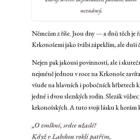
neznámý.
Němcům z říše. Jsou dny — a dnů těch je řa
Krkonošemi jako švábi zápeklím, ale duši 
Nejen pak jakousi povinností, ale i skute
nejméně jednou v roce na Krkonoše zavítal,
všude na hlavních i pobočních hřbetech kr
jedné i dvou slezských rodin. Slezák vůbec 
krkonošských. A tuto svoji lásku k horám k
„O zmlkni, srdce užaslé!
Když v Labskou rokli patřím,