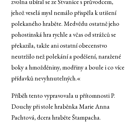
zvolna ubíral se ze Štvanice s průvodcem,
jehož veselá mysl nemálo přispěla k utišení
polekaného hraběte. Medvědu ostatně jeho
pohostinská hra rychle a včas od strážců se
překazila, takže ani ostatní obecenstvo
neutržilo než polekání a poděšení, naražené
boky a hmožděniny, modřiny a boule i co více
přídavků nevyhnutelných.«
Příběh tento vypravovala u přítomnosti P.
Douchy při stole hraběnka Marie Anna
Pachtová, dcera hraběte Štampacha.