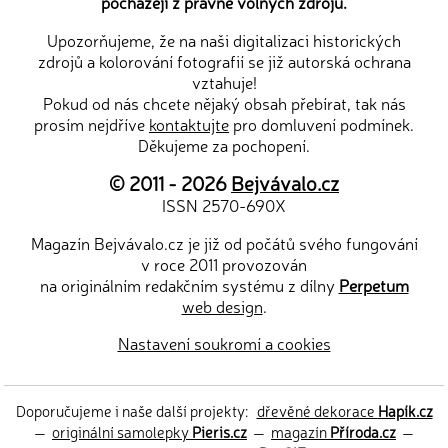
pocházejí z právně volných zdrojů.
Upozorňujeme, že na naši digitalizaci historických
zdrojů a kolorování fotografií se již autorská ochrana
vztahuje!
Pokud od nás chcete nějaký obsah přebírat, tak nás
prosím nejdříve
kontaktujte
pro domluvení podmínek.
Děkujeme za pochopení.
© 2011 - 2026
Bejvávalo.cz
ISSN 2570-690X
Magazín Bejvávalo.cz je již od počátů svého fungování
v roce 2011 provozován
na originálním redakčním systému z dílny
Perpetum
web design
.
Nastavení soukromí a cookies
Doporučujeme i naše další projekty:
dřevěné dekorace
Hapík.cz
—
originální samolepky
Pieris.cz
—
magazín
Příroda.cz
—