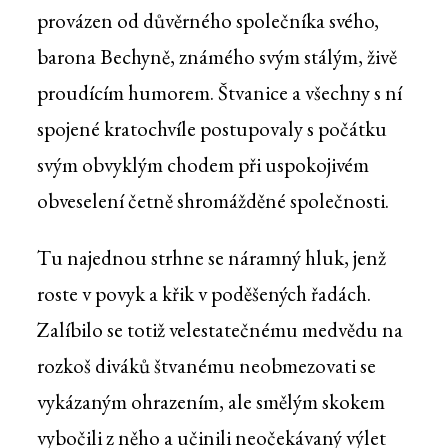
provázen od důvěrného společníka svého,
barona Bechyně, známého svým stálým, živě
proudícím humorem. Štvanice a všechny s ní
spojené kratochvíle postupovaly s počátku
svým obvyklým chodem při uspokojivém
obveselení četně shromážděné společnosti.
Tu najednou strhne se náramný hluk, jenž
roste v povyk a křik v poděšených řadách.
Zalíbilo se totiž velestatečnému medvědu na
rozkoš diváků štvanému neobmezovati se
vykázaným ohrazením, ale smělým skokem
vybočili z něho a učinili neočekávaný výlet