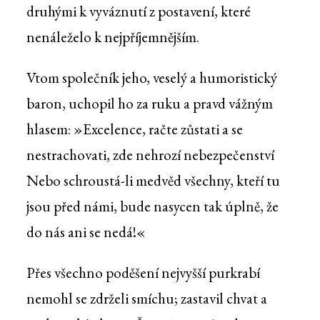
druhými k vyváznutí z postavení, které
nenáleželo k nejpříjemnějším.
Vtom společník jeho, veselý a humoristický
baron, uchopil ho za ruku a pravd vážným
hlasem: »Excelence, račte zůstati a se
nestrachovati, zde nehrozí nebezpečenství
Nebo schroustá-li medvěd všechny, kteří tu
jsou před námi, bude nasycen tak úplně, že
do nás ani se nedá!«
Přes všechno poděšení nejvyšší purkrabí
nemohl se zdrželi smíchu; zastavil chvat a