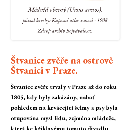
Mědvěd obecný (Ursus arctos).
původ kresby: Kapesní atlas ssavců - 1908
Zdroj: archiv Bejvávalo.cz.
Štvanice zvěře na ostrově
Štvanici v Praze.
Štvanice zvěře trvaly v Praze až do roku
1805, kdy byly zakázány, neboť
pohledem na krvácející šelmy a psy byla
otupována mysl lidu, zejména mládeže,
která ke křiklavému tomuto divadlu