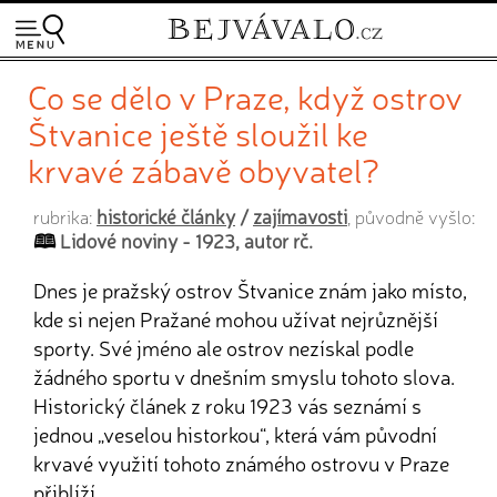
Co se dělo v Praze, když ostrov
Štvanice ještě sloužil ke
krvavé zábavě obyvatel?
historické články
/
zajímavosti
rubrika:
, původně vyšlo:
Lidové noviny - 1923, autor rč.
Dnes je pražský ostrov Štvanice znám jako místo,
kde si nejen Pražané mohou užívat nejrůznější
sporty. Své jméno ale ostrov nezískal podle
žádného sportu v dnešním smyslu tohoto slova.
Historický článek z roku 1923 vás seznámí s
jednou „veselou historkou“, která vám původní
krvavé využití tohoto známého ostrovu v Praze
přiblíží.