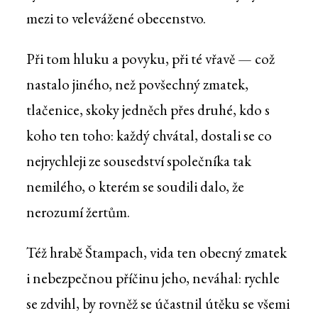
mezi to velevážené obecenstvo.
Při tom hluku a povyku, při té vřavě — což
nastalo jiného, než povšechný zmatek,
tlačenice, skoky jedněch přes druhé, kdo s
koho ten toho: každý chvátal, dostali se co
nejrychleji ze sousedství společníka tak
nemilého, o kterém se soudili dalo, že
nerozumí žertům.
Též hrabě Štampach, vida ten obecný zmatek
i nebezpečnou příčinu jeho, neváhal: rychle
se zdvihl, by rovněž se účastnil útěku se všemi