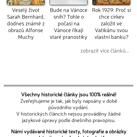
Veselý život
Bude na Vánoce
Rok 1929: Proč si
Sarah Bernhard,
sníh? Tohle o
chce církev
dodnes známé z
počasí na
založit ve
obrazů Alfonse
Vánoce říkají
Vatikánu svou
Muchy
staré pranostiky
vlastní banku?
zobrazit více článků...
Všechny historické články jsou 100% reálné!
Zveřejňujeme je tak, jak byly napsány v době
původního vydání.
V historických článcích nejsou prováděny žádné
jazykové úpravy podle dnešního pravopisu.
Námi vydávané historické texty, fotografie a obrázky