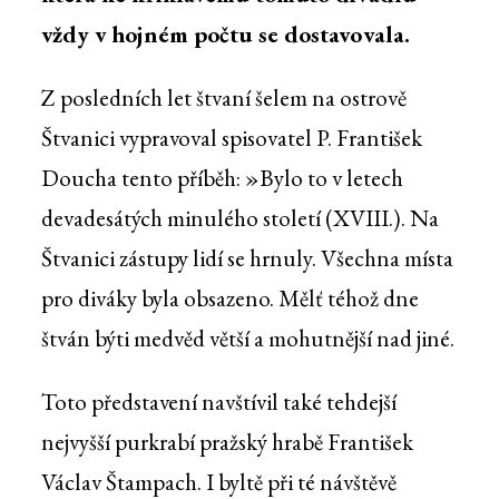
vždy v hojném počtu se dostavovala.
Z posledních let štvaní šelem na ostrově
Štvanici vypravoval spisovatel P. František
Doucha tento příběh: »Bylo to v letech
devadesátých minulého století (XVIII.). Na
Štvanici zástupy lidí se hrnuly. Všechna místa
pro diváky byla obsazeno. Mělť téhož dne
štván býti medvěd větší a mohutnější nad jiné.
Toto představení navštívil také tehdejší
nejvyšší purkrabí pražský hrabě František
Václav Štampach. I byltě při té návštěvě