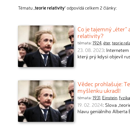
Tématu „
teorie relativity
“ odpovídá celkem 2 články:
Co je tajemný „éter“ 
relativity?
témata:
1924
,
éter
,
teorie rel
23. 08. 2023
: Internetem
který prý kdysi objevil r
Vědec prohlašuje: Teo
myšlenku ukradl!
témata:
1931
,
Einstein
,
fyzik
19. 02. 2024
: Slova „teor
hlavu geniálního Alberta 