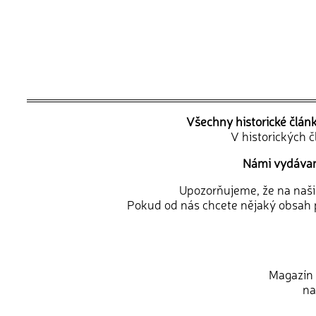
Všechny historické člán
V historických 
Námi vydávané
Upozorňujeme, že na naši d
Pokud od nás chcete nějaký obsah p
Magazín 
na