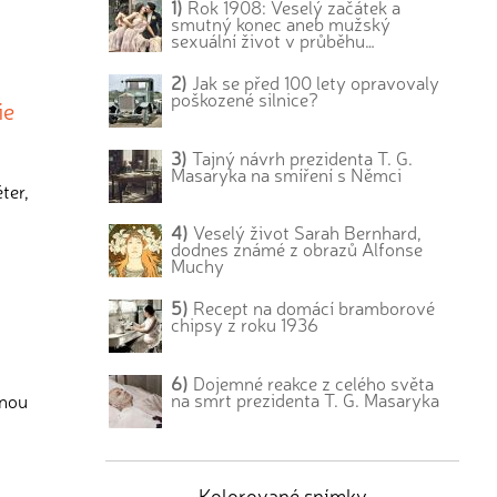
1)
Rok 1908: Veselý začátek a
smutný konec aneb mužský
sexuální život v průběhu…
2)
Jak se před 100 lety opravovaly
poškozené silnice?
ie
3)
Tajný návrh prezidenta T. G.
Masaryka na smíření s Němci
ter,
4)
Veselý život Sarah Bernhard,
dodnes známé z obrazů Alfonse
Muchy
5)
Recept na domácí bramborové
chipsy z roku 1936
6)
Dojemné reakce z celého světa
na smrt prezidenta T. G. Masaryka
anou
Kolorované snímky