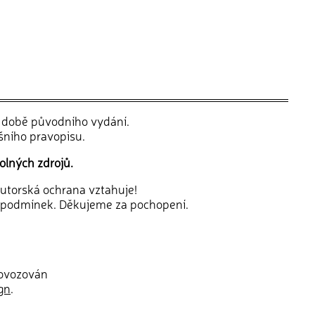
v době původního vydání.
šního pravopisu.
olných zdrojů.
 autorská ochrana vztahuje!
 podmínek. Děkujeme za pochopení.
rovozován
gn
.