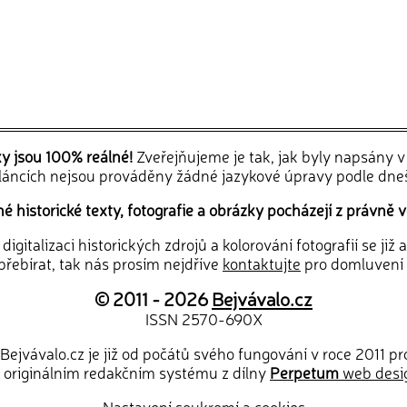
ky jsou 100% reálné!
Zveřejňujeme je tak, jak byly napsány 
článcích nejsou prováděny žádné jazykové úpravy podle dne
 historické texty, fotografie a obrázky pocházejí z právně v
igitalizaci historických zdrojů a kolorování fotografií se již
řebírat, tak nás prosím nejdříve
kontaktujte
pro domluvení
© 2011 - 2026
Bejvávalo.cz
ISSN 2570-690X
Bejvávalo.cz je již od počátů svého fungování v roce 2011 p
 originálním redakčním systému z dílny
Perpetum
web desi
Nastavení soukromí a cookies