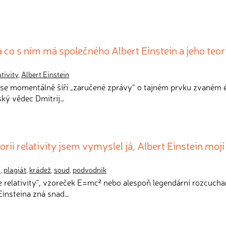
a co s ním má společného Albert Einstein a jeho teor
ativity
,
Albert Einstein
 se momentálně šíří „zaručené zprávy“ o tajném prvku zvaném é
uský vědec Dmitrij…
rii relativity jsem vymyslel já, Albert Einstein mojí
a
,
plagiát
,
krádež
,
soud
,
podvodník
ie relativity“, vzoreček E=mc² nebo alespoň legendární rozcuch
Einsteina zná snad…