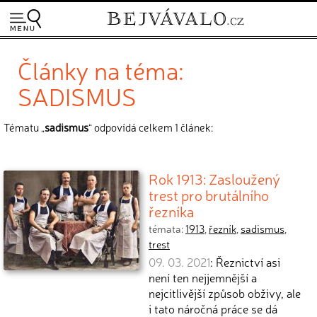
Články na téma:
SADISMUS
Tématu „
sadismus
“ odpovídá celkem 1 článek:
Rok 1913: Zasloužený
trest pro brutálního
řezníka
témata:
1913
,
řezník
,
sadismus
,
trest
09. 03. 2021
: Řeznictví asi
není ten nejjemnější a
nejcitlivější způsob obživy, ale
i tato náročná práce se dá