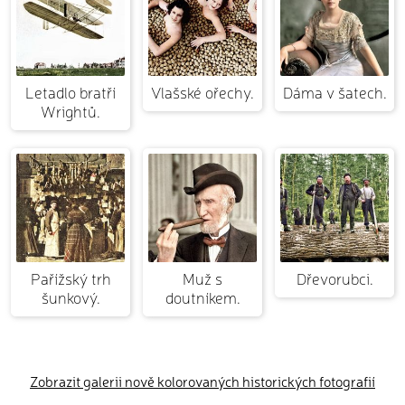
Letadlo bratří
Vlašské ořechy.
Dáma v šatech.
Wrightů.
Pařížský trh
Muž s
Dřevorubci.
šunkový.
doutníkem.
Zobrazit galerii nově kolorovaných historických fotografií