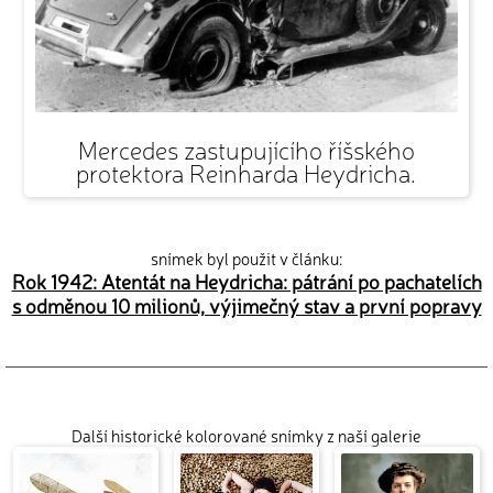
Mercedes zastupujícího říšského
protektora Reinharda Heydricha.
snímek byl použit v článku:
Rok 1942: Atentát na Heydricha: pátrání po pachatelích
s odměnou 10 milionů, výjimečný stav a první popravy
Další historické kolorované snímky z naší galerie