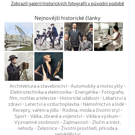
Zobrazit galerii historických fotografií v původní podobě
Nejnovější historické články
Architektura a stavebnictví
•
Automobily a motocykly
•
Elektrotechnika a elektronika
•
Energetika
•
Fotografie,
film, rozhlas a televize
•
Historické události
•
Lékařství a
zdraví
•
Letectví a vzduchoplavba
•
Námořnictvo a lodě
•
Recepty, vaření a jídlo
•
Rodina, móda a životní styl
•
Sport
•
Válka, zbraně a vojenství
•
Věda a výzkum
•
Významné osobnosti
•
Zajímavosti
•
Zločin a trest,
nehody
•
Železnice
•
Životní prostředí, příroda a
zemědělství