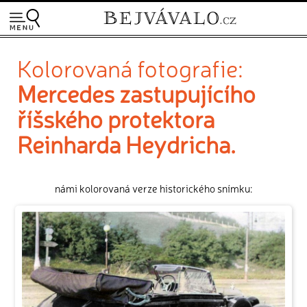
Kolorovaná fotografie:
Mercedes zastupujícího
říšského protektora
Reinharda Heydricha.
námi kolorovaná verze historického snímku: