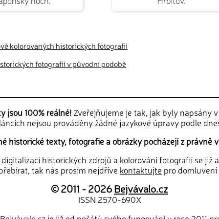
aponský hoch.
Hřbitov.
ově kolorovaných historických fotografií
historických fotografií v původní podobě
ky jsou 100% reálné!
Zveřejňujeme je tak, jak byly napsány 
článcích nejsou prováděny žádné jazykové úpravy podle dne
 historické texty, fotografie a obrázky pocházejí z právně v
igitalizaci historických zdrojů a kolorování fotografií se již
řebírat, tak nás prosím nejdříve
kontaktujte
pro domluvení
© 2011 - 2026
Bejvávalo.cz
ISSN 2570-690X
Bejvávalo.cz je již od počátů svého fungování v roce 2011 p