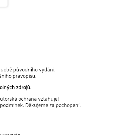
v době původního vydání.
šního pravopisu.
olných zdrojů.
 autorská ochrana vztahuje!
 podmínek. Děkujeme za pochopení.
rovozován