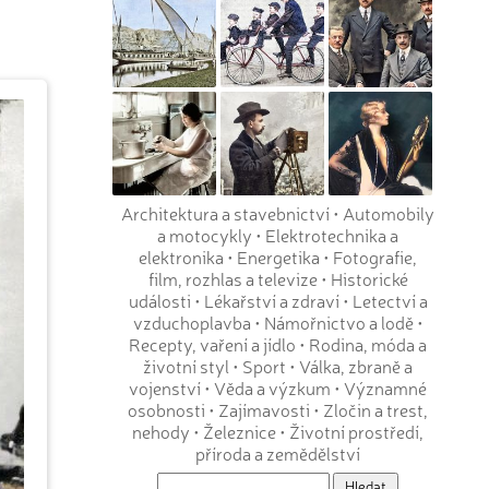
Architektura a stavebnictví
•
Automobily
a motocykly
•
Elektrotechnika a
elektronika
•
Energetika
•
Fotografie,
film, rozhlas a televize
•
Historické
události
•
Lékařství a zdraví
•
Letectví a
vzduchoplavba
•
Námořnictvo a lodě
•
Recepty, vaření a jídlo
•
Rodina, móda a
životní styl
•
Sport
•
Válka, zbraně a
vojenství
•
Věda a výzkum
•
Významné
osobnosti
•
Zajímavosti
•
Zločin a trest,
nehody
•
Železnice
•
Životní prostředí,
příroda a zemědělství