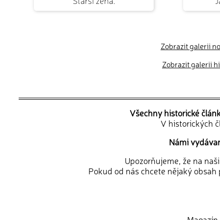
Starší žena.
J
Zobrazit galerii n
Zobrazit galerii 
Všechny historické člán
V historických 
Námi vydávané
Upozorňujeme, že na naši d
Pokud od nás chcete nějaký obsah p
Magazín 