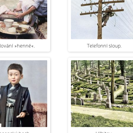
lování »henné«.
Telefonní sloup.