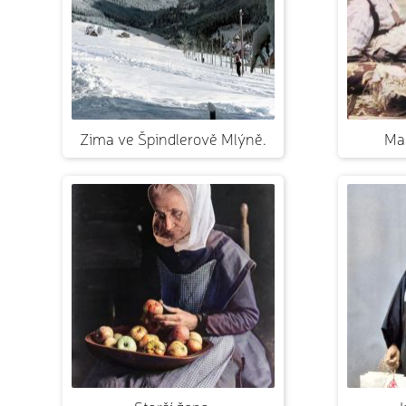
Zima ve Špindlerově Mlýně.
Ma