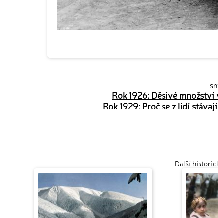
sn
Rok 1926: Děsivé množství v
Rok 1929: Proč se z lidí stávaj
Další histori