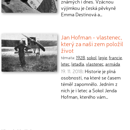
známých i dnes. Vzácnou
výjimkou je česká pěvkyně
Emma Destinová a…
Jan Hofman - vlastenec,
který za naši zem položil
život
témata:
1928
,
sokol
,
legie
,
francie
,
letec
,
letadla
,
vlastenec
,
armáda
19. 11. 2018
: Historie je plná
osobností, na které se časem
téměř zapomnělo. Jedním z
nich je i letec a Sokol Jenda
Hofman, kterého vám…