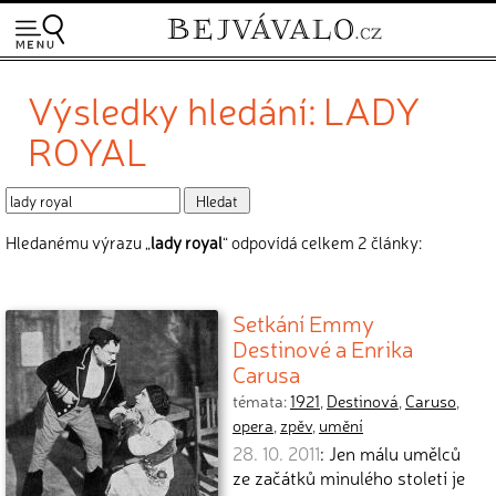
Výsledky hledání: LADY
ROYAL
Hledanému výrazu „
lady royal
“ odpovídá celkem 2 články:
Setkání Emmy
Destinové a Enrika
Carusa
témata:
1921
,
Destinová
,
Caruso
,
opera
,
zpěv
,
umění
28. 10. 2011
: Jen málu umělců
ze začátků minulého století je