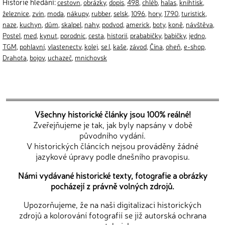
Historie hledání:
cestovn
,
obrázky
,
dopis
,
498
,
chléb
,
halas
,
knihtisk
,
železnice
,
zvin
,
moda
,
nákupy
,
rubber
,
selsk
,
1096
,
hory
,
1790
,
turistick
,
naze
,
kuchyn
,
dům
,
skalpel
,
nahy
,
podvod
,
americk
,
boty
,
koně
,
návštěva
,
Postel
,
med
,
kynut
,
porodnic
,
cesta
,
historií
,
prababičky
,
babičky
,
jedno
,
TGM
,
pohlavní
,
vlastenectv
,
kolej
,
se l
,
kaše
,
závod
,
Čína
,
oheň
,
e-shop
,
Drahota
,
bojov
,
uchazeč
,
mnichovsk
Všechny historické články jsou 100% reálné!
Zveřejňujeme je tak, jak byly napsány v době
původního vydání.
V historických článcích nejsou prováděny žádné
jazykové úpravy podle dnešního pravopisu.
Námi vydávané historické texty, fotografie a obrázky
pocházejí z právně volných zdrojů.
Upozorňujeme, že na naši digitalizaci historických
zdrojů a kolorování fotografií se již autorská ochrana