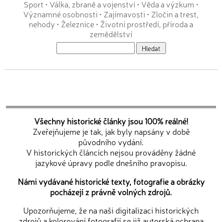
Sport
•
Válka, zbraně a vojenství
•
Věda a výzkum
•
Významné osobnosti
•
Zajímavosti
•
Zločin a trest,
nehody
•
Železnice
•
Životní prostředí, příroda a
zemědělství
Všechny historické články jsou 100% reálné!
Zveřejňujeme je tak, jak byly napsány v době
původního vydání.
V historických článcích nejsou prováděny žádné
jazykové úpravy podle dnešního pravopisu.
Námi vydávané historické texty, fotografie a obrázky
pocházejí z právně volných zdrojů.
Upozorňujeme, že na naši digitalizaci historických
zdrojů a kolorování fotografií se již autorská ochrana