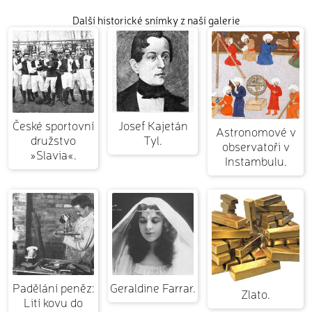
Další historické snímky z naší galerie
České sportovní
Josef Kajetán
Astronomové v
družstvo
Tyl.
observatoři v
»Slavia«.
Instambulu.
Padělání peněz:
Geraldine Farrar.
Zlato.
Lití kovu do