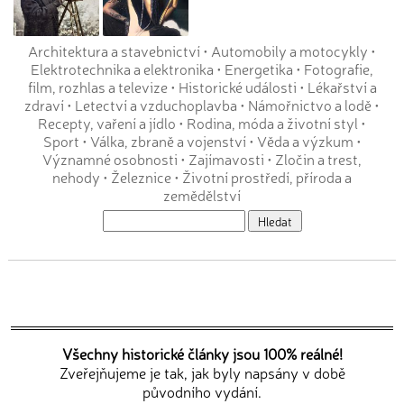
Architektura a stavebnictví
•
Automobily a motocykly
•
Elektrotechnika a elektronika
•
Energetika
•
Fotografie,
film, rozhlas a televize
•
Historické události
•
Lékařství a
zdraví
•
Letectví a vzduchoplavba
•
Námořnictvo a lodě
•
Recepty, vaření a jídlo
•
Rodina, móda a životní styl
•
Sport
•
Válka, zbraně a vojenství
•
Věda a výzkum
•
Významné osobnosti
•
Zajímavosti
•
Zločin a trest,
nehody
•
Železnice
•
Životní prostředí, příroda a
zemědělství
Všechny historické články jsou 100% reálné!
Zveřejňujeme je tak, jak byly napsány v době
původního vydání.