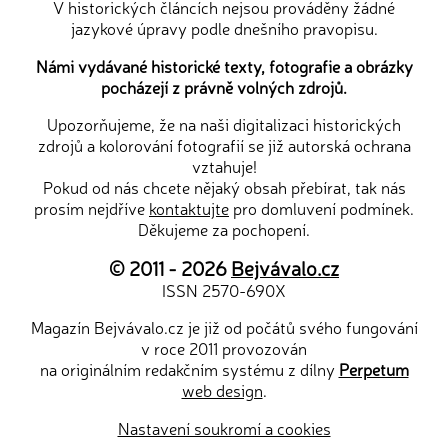
V historických článcích nejsou prováděny žádné
jazykové úpravy podle dnešního pravopisu.
Námi vydávané historické texty, fotografie a obrázky
pocházejí z právně volných zdrojů.
Upozorňujeme, že na naši digitalizaci historických
zdrojů a kolorování fotografií se již autorská ochrana
vztahuje!
Pokud od nás chcete nějaký obsah přebírat, tak nás
prosím nejdříve
kontaktujte
pro domluvení podmínek.
Děkujeme za pochopení.
© 2011 - 2026
Bejvávalo.cz
ISSN 2570-690X
Magazín Bejvávalo.cz je již od počátů svého fungování
v roce 2011 provozován
na originálním redakčním systému z dílny
Perpetum
web design
.
Nastavení soukromí a cookies