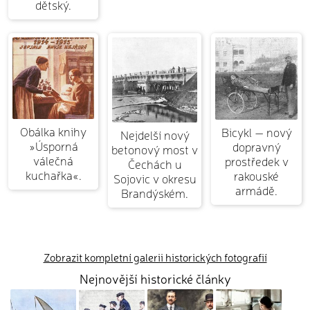
dětský.
Obálka knihy
Bicykl — nový
Nejdelší nový
»Úsporná
dopravný
betonový most v
válečná
prostředek v
Čechách u
kuchařka«.
rakouské
Sojovic v okresu
armádě.
Brandýském.
Zobrazit kompletní galerii historických fotografií
Nejnovější historické články