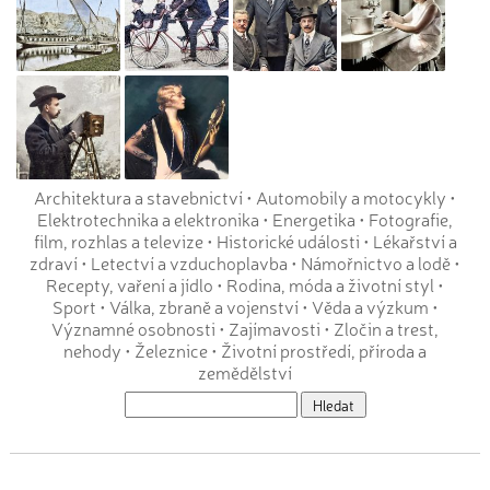
Architektura a stavebnictví
•
Automobily a motocykly
•
Elektrotechnika a elektronika
•
Energetika
•
Fotografie,
film, rozhlas a televize
•
Historické události
•
Lékařství a
zdraví
•
Letectví a vzduchoplavba
•
Námořnictvo a lodě
•
Recepty, vaření a jídlo
•
Rodina, móda a životní styl
•
Sport
•
Válka, zbraně a vojenství
•
Věda a výzkum
•
Významné osobnosti
•
Zajímavosti
•
Zločin a trest,
nehody
•
Železnice
•
Životní prostředí, příroda a
zemědělství