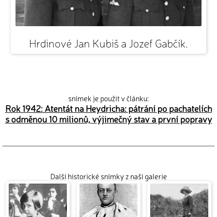
Hrdinové Jan Kubiš a Jozef Gabčík.
snímek je použit v článku:
Rok 1942: Atentát na Heydricha: pátrání po pachatelích
s odměnou 10 milionů, výjimečný stav a první popravy
Další historické snímky z naší galerie