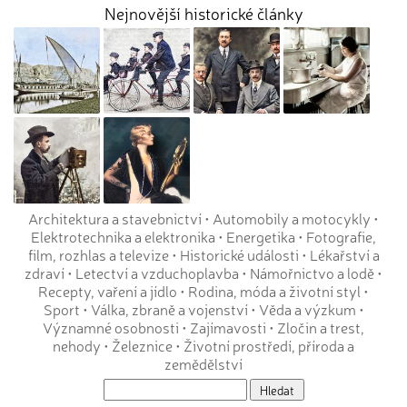
Nejnovější historické články
Architektura a stavebnictví
•
Automobily a motocykly
•
Elektrotechnika a elektronika
•
Energetika
•
Fotografie,
film, rozhlas a televize
•
Historické události
•
Lékařství a
zdraví
•
Letectví a vzduchoplavba
•
Námořnictvo a lodě
•
Recepty, vaření a jídlo
•
Rodina, móda a životní styl
•
Sport
•
Válka, zbraně a vojenství
•
Věda a výzkum
•
Významné osobnosti
•
Zajímavosti
•
Zločin a trest,
nehody
•
Železnice
•
Životní prostředí, příroda a
zemědělství