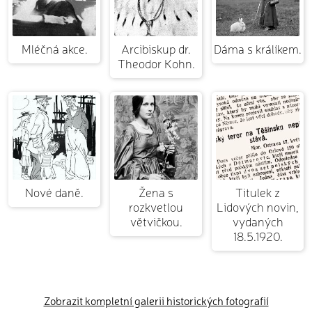
Mléčná akce.
Arcibiskup dr.
Dáma s králíkem.
Theodor Kohn.
Nové daně.
Žena s
Titulek z
rozkvetlou
Lidových novin,
větvičkou.
vydaných
18.5.1920.
Zobrazit kompletní galerii historických fotografií