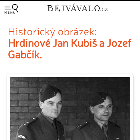
Historický obrázek:
Hrdinové Jan Kubiš a Jozef
Gabčík.