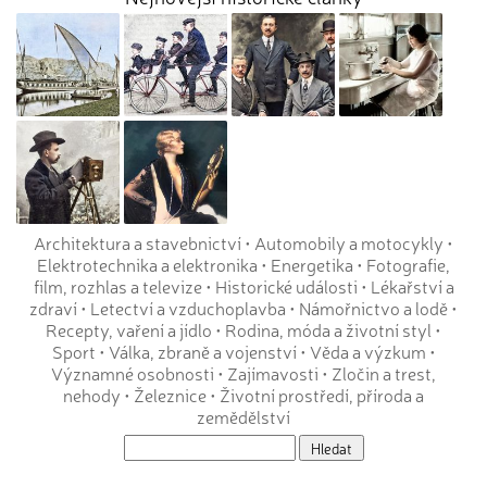
Architektura a stavebnictví
•
Automobily a motocykly
•
Elektrotechnika a elektronika
•
Energetika
•
Fotografie,
film, rozhlas a televize
•
Historické události
•
Lékařství a
zdraví
•
Letectví a vzduchoplavba
•
Námořnictvo a lodě
•
Recepty, vaření a jídlo
•
Rodina, móda a životní styl
•
Sport
•
Válka, zbraně a vojenství
•
Věda a výzkum
•
Významné osobnosti
•
Zajímavosti
•
Zločin a trest,
nehody
•
Železnice
•
Životní prostředí, příroda a
zemědělství