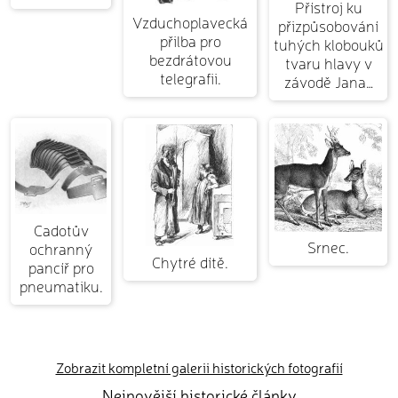
Přístroj ku
Vzduchoplavecká
přizpůsobování
přilba pro
tuhých klobouků
bezdrátovou
tvaru hlavy v
telegrafii.
závodě Jana…
Cadotův
Srnec.
ochranný
Chytré dítě.
pancíř pro
pneumatiku.
Zobrazit kompletní galerii historických fotografií
Nejnovější historické články