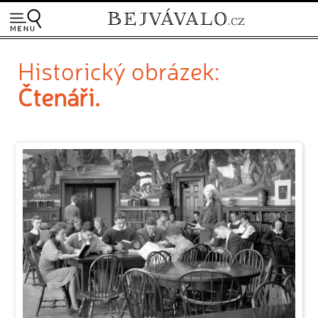
Historický obrázek:
Čtenáři.