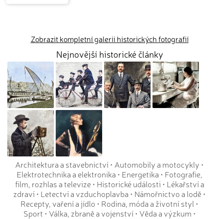
Zobrazit kompletní galerii historických fotografií
Nejnovější historické články
Architektura a stavebnictví
•
Automobily a motocykly
•
Elektrotechnika a elektronika
•
Energetika
•
Fotografie,
film, rozhlas a televize
•
Historické události
•
Lékařství a
zdraví
•
Letectví a vzduchoplavba
•
Námořnictvo a lodě
•
Recepty, vaření a jídlo
•
Rodina, móda a životní styl
•
Sport
•
Válka, zbraně a vojenství
•
Věda a výzkum
•