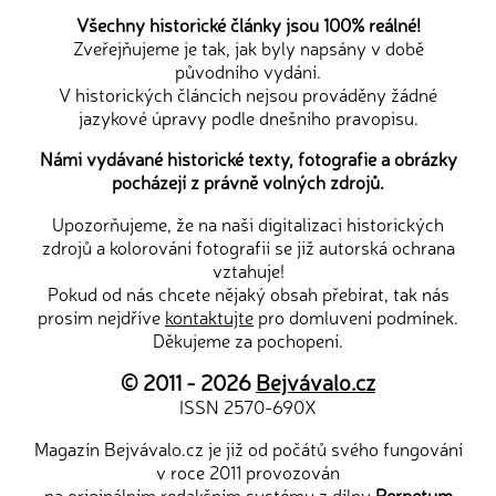
Všechny historické články jsou 100% reálné!
Zveřejňujeme je tak, jak byly napsány v době
původního vydání.
V historických článcích nejsou prováděny žádné
jazykové úpravy podle dnešního pravopisu.
Námi vydávané historické texty, fotografie a obrázky
pocházejí z právně volných zdrojů.
Upozorňujeme, že na naši digitalizaci historických
zdrojů a kolorování fotografií se již autorská ochrana
vztahuje!
Pokud od nás chcete nějaký obsah přebírat, tak nás
prosím nejdříve
kontaktujte
pro domluvení podmínek.
Děkujeme za pochopení.
© 2011 - 2026
Bejvávalo.cz
ISSN 2570-690X
Magazín Bejvávalo.cz je již od počátů svého fungování
v roce 2011 provozován
na originálním redakčním systému z dílny
Perpetum