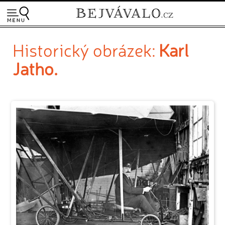
Historický obrázek:
Karl
Jatho.