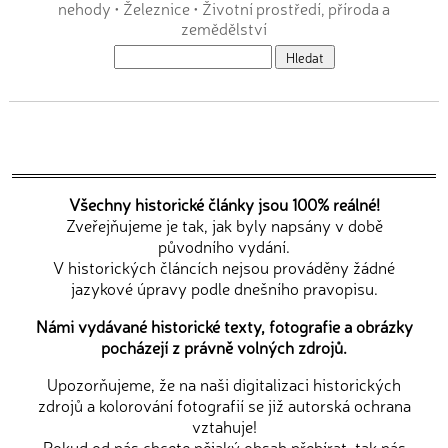
nehody
•
Železnice
•
Životní prostředí, příroda a
zemědělství
Všechny historické články jsou 100% reálné!
Zveřejňujeme je tak, jak byly napsány v době
původního vydání.
V historických článcích nejsou prováděny žádné
jazykové úpravy podle dnešního pravopisu.
Námi vydávané historické texty, fotografie a obrázky
pocházejí z právně volných zdrojů.
Upozorňujeme, že na naši digitalizaci historických
zdrojů a kolorování fotografií se již autorská ochrana
vztahuje!
Pokud od nás chcete nějaký obsah přebírat, tak nás