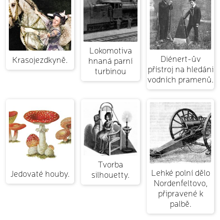
Lokomotiva
Diénert-ův
Krasojezdkyně.
hnaná parní
přístroj na hledáni
turbinou
vodních pramenů.
Tvorba
Lehké polní dělo
Jedovaté houby.
silhouetty.
Nordenfeltovo,
připravené k
palbě.