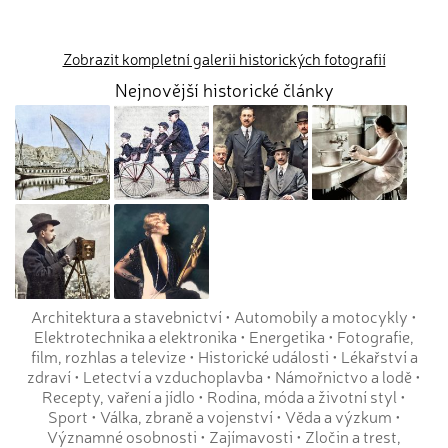
Zobrazit kompletní galerii historických fotografií
Nejnovější historické články
Architektura a stavebnictví
•
Automobily a motocykly
•
Elektrotechnika a elektronika
•
Energetika
•
Fotografie,
film, rozhlas a televize
•
Historické události
•
Lékařství a
zdraví
•
Letectví a vzduchoplavba
•
Námořnictvo a lodě
•
Recepty, vaření a jídlo
•
Rodina, móda a životní styl
•
Sport
•
Válka, zbraně a vojenství
•
Věda a výzkum
•
Významné osobnosti
•
Zajímavosti
•
Zločin a trest,