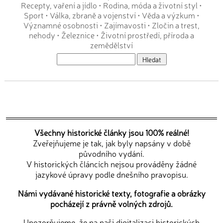
Recepty, vaření a jídlo
•
Rodina, móda a životní styl
•
Sport
•
Válka, zbraně a vojenství
•
Věda a výzkum
•
Významné osobnosti
•
Zajímavosti
•
Zločin a trest,
nehody
•
Železnice
•
Životní prostředí, příroda a
zemědělství
Všechny historické články jsou 100% reálné!
Zveřejňujeme je tak, jak byly napsány v době
původního vydání.
V historických článcích nejsou prováděny žádné
jazykové úpravy podle dnešního pravopisu.
Námi vydávané historické texty, fotografie a obrázky
pocházejí z právně volných zdrojů.
Upozorňujeme, že na naši digitalizaci historických