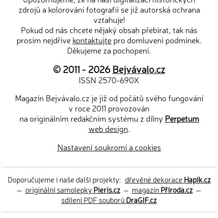
zdrojů a kolorování fotografií se již autorská ochrana
vztahuje!
Pokud od nás chcete nějaký obsah přebírat, tak nás
prosím nejdříve
kontaktujte
pro domluvení podmínek.
Děkujeme za pochopení.
© 2011 - 2026
Bejvávalo.cz
ISSN 2570-690X
Magazín Bejvávalo.cz je již od počátů svého fungování
v roce 2011 provozován
na originálním redakčním systému z dílny
Perpetum
web design
.
Nastavení soukromí a cookies
Doporučujeme i naše další projekty:
dřevěné dekorace
Hapík.cz
—
originální samolepky
Pieris.cz
—
magazín
Příroda.cz
—
sdílení PDF souborů
DraGIF.cz