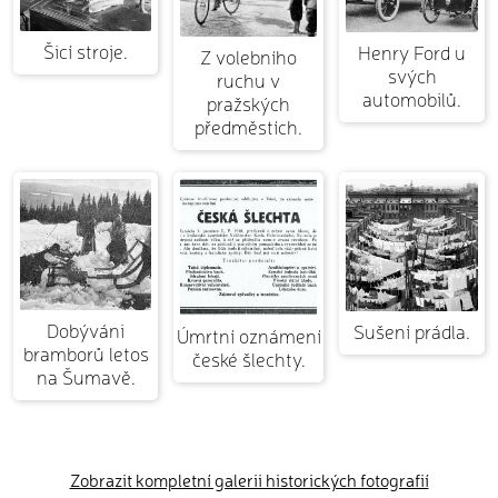
Šicí stroje.
Henry Ford u
Z volebního
svých
ruchu v
automobilů.
pražských
předměstích.
Dobýváni
Sušení prádla.
Úmrtní oznámení
bramborů letos
české šlechty.
na Šumavě.
Zobrazit kompletní galerii historických fotografií