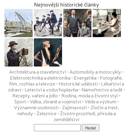
Nejnovější historické články
Architektura a stavebnictví
•
Automobily a motocykly
•
Elektrotechnika a elektronika
•
Energetika
•
Fotografie,
film, rozhlas a televize
•
Historické události
•
Lékařství a
zdraví
•
Letectví a vzduchoplavba
•
Námořnictvo a lodě
•
Recepty, vaření a jídlo
•
Rodina, móda a životní styl
•
Sport
•
Válka, zbraně a vojenství
•
Věda a výzkum
•
Významné osobnosti
•
Zajímavosti
•
Zločin a trest,
nehody
•
Železnice
•
Životní prostředí, příroda a
zemědělství