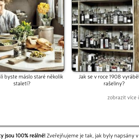
i byste máslo staré několik
Jak se v roce 1908 vyráběl 
staletí?
rašeliny?
zobrazit více 
ky jsou 100% reálné!
Zveřejňujeme je tak, jak byly napsány 