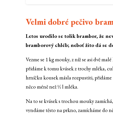
Velmi dobré pečivo bra
Letos urodilo se tolik brambor, že nev
bramborový chléb; neboť žito dá se d
Vezme se 1 kg mouky, z níž se asi dvě mal
přidáme k tomu kvásek z trochy mléka, cuk
hrníčku kousek másla rozpustiti, přidáme 2 
něco méně než ½ l mléka.
Na to se kvásek s trochou mouky zamíchá,
vyndáme těsto na prkno, zamícháme do něh