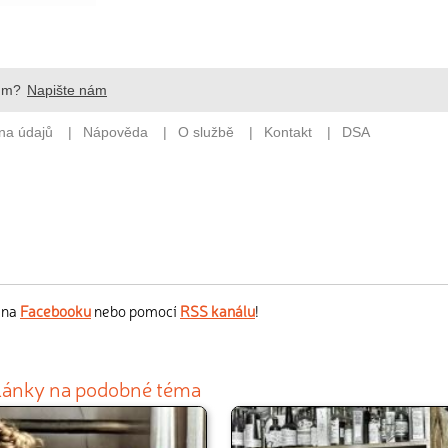
s na
Facebooku
nebo pomocí
RSS kanálu
!
články na podobné téma