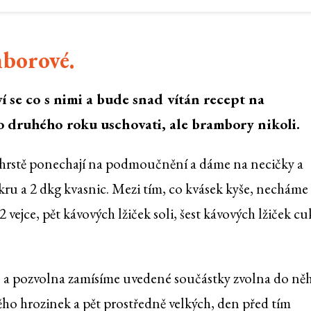
mborové.
í se co s nimi a bude snad vítán recept na
o druhého roku uschovati, ale brambory nikoli.
é hrstě ponechají na podmoučnění a dáme na necičky a
ru a 2 dkg kvasnic. Mezi tím, co kvásek kyše, necháme
vejce, pět kávových lžiček soli, šest kávových lžiček cu
 a pozvolna zamísíme uvedené součástky zvolna do ně
o hrozinek a pět prostředně velkých, den před tím