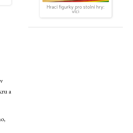
Hrací figurky pro stolní hry:
vlci
 v
kru a
ho,