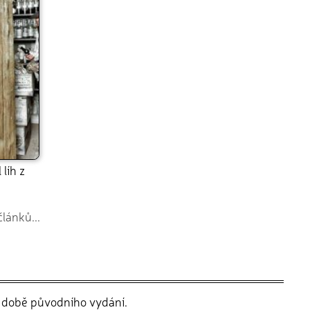
líh z
článků...
v době původního vydání.