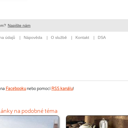
s na
Facebooku
nebo pomocí
RSS kanálu
!
články na podobné téma