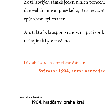
Ze tří zbylých zámků jeden u nich ponecha
daroval do musea pražského, třetí nevysvě
způsobem byl ztracen.
Ale takto byla aspoň zachována péčí soukr
tisíce jinak bylo zničeno.
Původní zdroj historického článku:
Světozor 1904, autor neuveden
témata článku:
1904
hradčany
praha
král
,
,
,