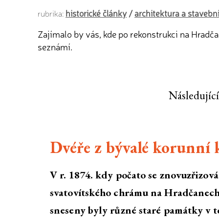
historické články
/
architektura a stavebni
rubrika:
Zajímalo by vás, kde po rekonstrukci na Hradč
seznámí.
Následující
Dvéře z bývalé korunní k
V r. 1874. kdy počato se znovuzřizov
svatovítského chrámu na Hradčanech
sneseny byly různé staré památky v 