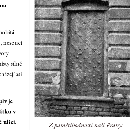
bou
 pobitá
é, nesoucí
vory
ísty silně
házejí asi
iv je
átku v
 ulici.
Z pamětihodností naší Prahy: