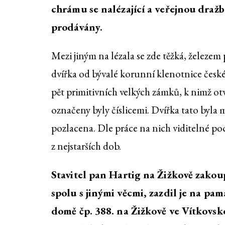
chrámu se nalézající a veřejnou draž
prodávány.
Mezi jiným na lézala se zde těžká, železem
dvířka od bývalé korunní klenotnice česk
pět primitivních velkých zámků, k nimž ot
označeny byly číslicemi. Dvířka tato byla m
pozlacena. Dle práce na nich viditelné poc
z nejstarších dob.
Stavitel pan Hartig na Žižkově zakoup
spolu s jinými věcmi, zazdil je na pam
domě čp. 388. na Žižkově ve Vítkovské