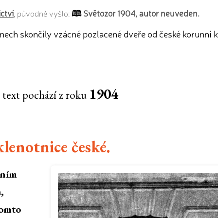
ctví
Světozor 1904, autor neuveden.
, původně vyšlo:
anech skončily vzácné pozlacené dveře od české korunní k
1904
 text pochází z roku
lenotnice české.
áním
,
tomto