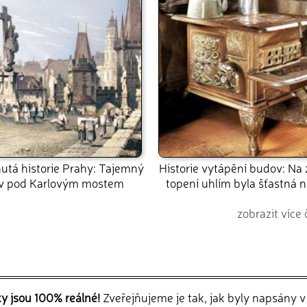
tá historie Prahy: Tajemný
Historie vytápění budov: Na
ov pod Karlovým mostem
topení uhlím byla šťastná 
zobrazit více 
ky jsou 100% reálné!
Zveřejňujeme je tak, jak byly napsány 