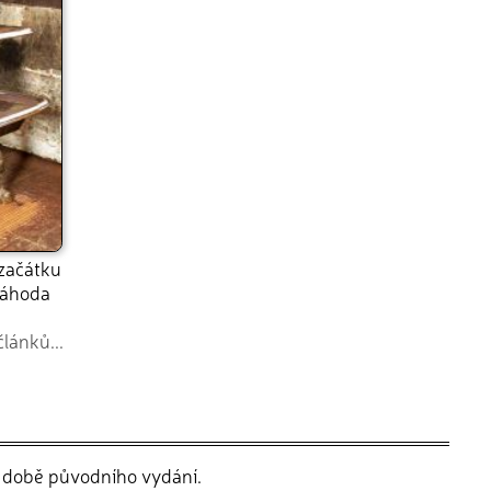
 začátku
náhoda
článků...
v době původního vydání.