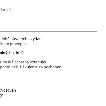
článků...
v době původního vydání.
šního pravopisu.
olných zdrojů.
 autorská ochrana vztahuje!
 podmínek. Děkujeme za pochopení.
rovozován
gn
.