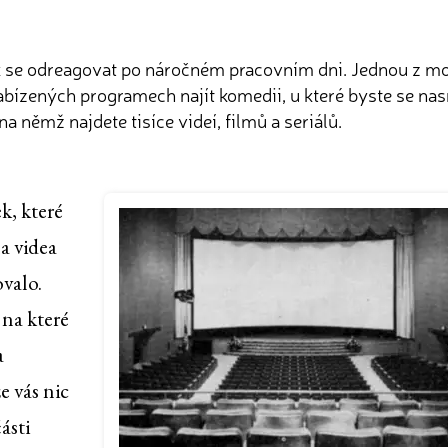
se odreagovat po náročném pracovním dni. Jednou z možnos
abízených programech najít komedii, u které byste se nas
a němž najdete tisíce videí, filmů a seriálů.
k, které
la videa
valo.
 na které
a
e vás nic
ásti