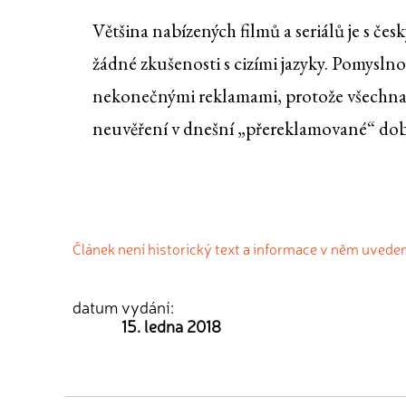
Většina nabízených filmů a seriálů je s če
žádné zkušenosti s cizími jazyky. Pomyslno
nekonečnými reklamami, protože všechna n
neuvěření v dnešní „přereklamované“ dob
Článek není historický text a informace v něm uvede
datum vydání:
15. ledna 2018