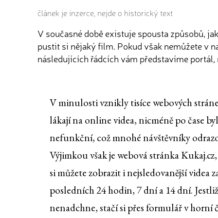
článek je inzerce, nejde o historický text
V současné době existuje spousta způsobů, jak 
pustit si nějaký film. Pokud však nemůžete v n
následujících řádcích vám představíme portál, n
V minulosti vznikly tisíce webových stráne
lákají na online videa, nicméně po čase by
nefunkční, což mnohé návštěvníky odrazo
Výjimkou však je webová stránka Kukaj.cz,
si můžete zobrazit i nejsledovanější videa z
posledních 24 hodin, 7 dní a 14 dní. Jestliž
nenadchne, stačí si přes formulář v horní č