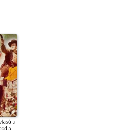
vlasů u
ood a