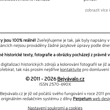
zobrazit více 
ky jsou 100% reálné!
Zveřejňujeme je tak, jak byly napsány 
článcích nejsou prováděny žádné jazykové úpravy podle dne
 historické texty, fotografie a obrázky pocházejí z právně v
igitalizaci historických zdrojů a kolorování fotografií se již
řebírat, tak nás prosím nejdříve
kontaktujte
pro domluvení
© 2011 - 2026
Bejvávalo.cz
ISSN 2570-690X
Bejvávalo.cz je již od počátů svého fungování v roce 2011 p
 originálním redakčním systému z dílny
Perpetum
web desi
Nastavení soukromí a cookies