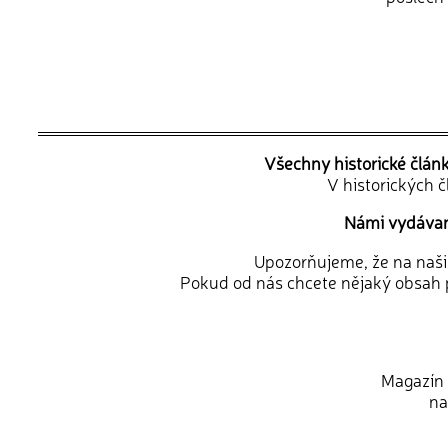
Všechny historické člán
V historických 
Námi vydávané
Upozorňujeme, že na naši d
Pokud od nás chcete nějaký obsah p
Magazín 
na