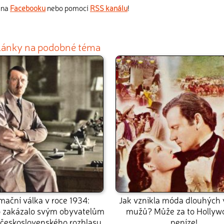
s na
Facebooku
nebo pomocí
RSS kanálu
!
články na podobné téma
mační válka v roce 1934:
Jak vznikla móda dlouhých 
 zakázalo svým obyvatelům
mužů? Může za to Hollyw
 československého rozhlasu
peníze!