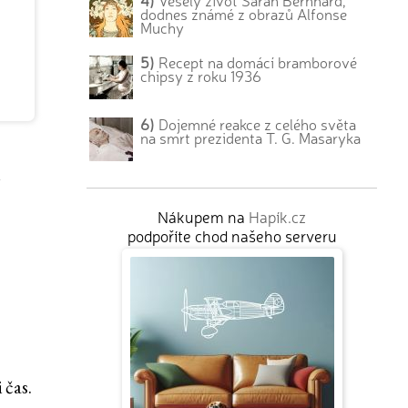
4)
Veselý život Sarah Bernhard,
dodnes známé z obrazů Alfonse
Muchy
5)
Recept na domácí bramborové
chipsy z roku 1936
6)
Dojemné reakce z celého světa
na smrt prezidenta T. G. Masaryka
u
Nákupem na
Hapík.cz
podpoříte chod našeho serveru
 čas.