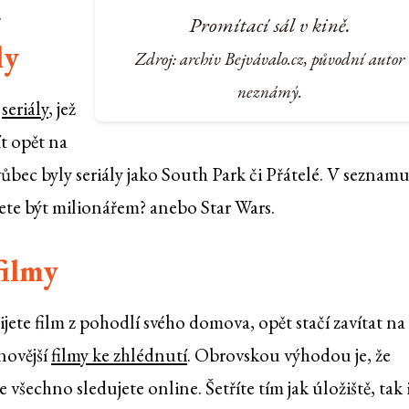
.
Promítací sál v kině.
ly
Zdroj: archiv Bejvávalo.cz, původní autor
neznámý.
a
seriály
, jež
jít opět na
vůbec byly seriály jako South Park či Přátelé. V seznam
cete být milionářem? anebo Star Wars.
filmy
ijete film z pohodlí svého domova, opět stačí zavítat na
jnovější
filmy ke zhlédnutí
. Obrovskou výhodou je, že
všechno sledujete online. Šetříte tím jak úložiště, tak i