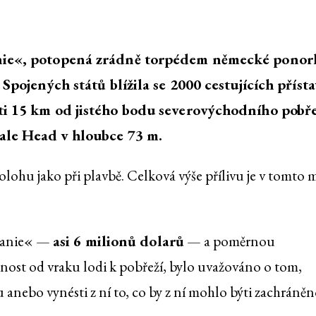
anie«, potopená zrádně torpédem německé ponor
 Spojených států blížila se 2000 cestujících přísta
ti 15 km od jistého bodu severovýchodního pobře
ale Head v hloubce 73 m.
olohu jako při plavbě. Celková výše přílivu je v tomto m
itanie« —
asi 6 milionů dolarů
— a poměrnou
nost od vraku lodi k pobřeží, bylo uvažováno o tom,
anebo vynésti z ní to, co by z ní mohlo býti zachráněn