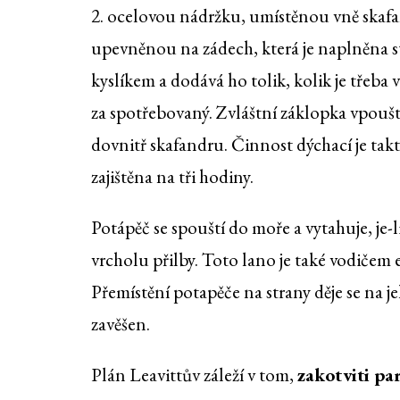
2. ocelovou nádržku, umístěnou vně skaf
upevněnou na zádech, která je naplněna 
kyslíkem a dodává ho tolik, kolik je třeba
za spotřebovaný. Zvláštní záklopka vpouští
dovnitř skafandru. Činnost dýchací je tak
zajištěna na tři hodiny.
Potápěč se spouští do moře a vytahuje, je
vrcholu přilby. Toto lano je také vodičem 
Přemístění potapěče na strany děje se na 
zavěšen.
Plán Leavittův záleží v tom,
zakotviti pa