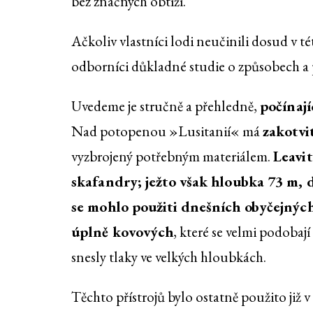
bez značných obtíží.
Ačkoliv vlastníci lodi neučinili dosud v t
odborníci důkladné studie o způsobech a pr
Uvedeme je stručně a přehledně,
počínají
Nad potopenou »Lusitanií« má
zakotvi
vyzbrojený potřebným materiálem.
Leavit
skafandry; ježto však hloubka 73 m, do
se mohlo použiti dnešních obyčejných
úplně kovových
, které se velmi podobají
snesly tlaky ve velkých hloubkách.
Těchto přístrojů bylo ostatně použito již 