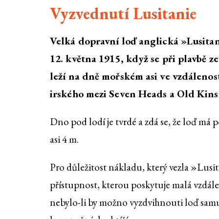
Vyzvednutí Lusitanie
Velká dopravní loď anglická »Lusit
12. května 1915, když se při plavbě ze
leží na dně mořském asi ve vzdálenos
irského mezi Seven Heads a Old Kins
Dno pod lodí je tvrdé a zdá se, že loď má p
asi 4 m.
Pro důležitost nákladu, který vezla »Lus
přístupnost, kterou poskytuje malá vzdále
nebylo-li by možno vyzdvihnouti loď samu 