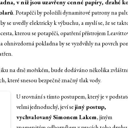
adna, v níž jsou uzavřeny cenné papíry, drahé k
olarů
. Potapěči by položili dynamitové patrony na pal
y se uvedly elektricky k výbuchu, a myslí se, že se tak
cesta, kterou se potapěči, opatření přístrojem Leavitt
 a ohnivzdorná pokladna by se vyzdvihly na povrch po
atřen.
niku na dně mořském, bude dodáváno několika zvláštn
ch, které snesou bezpečně značný tlak vody.
U srovnání s tímto postupem, který je v podstat
velmi jednoduchý, jeví se
jiný postup,
vychvalovaný Simonem Lakem
, jiným
znamenitým odborníkem v pracích toho druhu