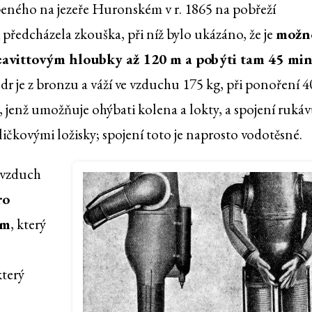
ného na jezeře Huronském v r. 1865 na pobřeží
ředcházela zkouška, při níž bylo ukázáno, že je
možn
avittovým hloubky až 120 m a pobýti tam 45 mi
dr je z bronzu a váží ve vzduchu 175 kg, při ponoření 4
 jenž umožňuje ohýbati kolena a lokty, a spojení rukáv
ičkovými ložisky; spojení toto je naprosto vodotěsné.
í vzduch
ro
em
, který
který