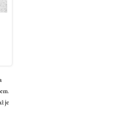
a
hem.
ž je