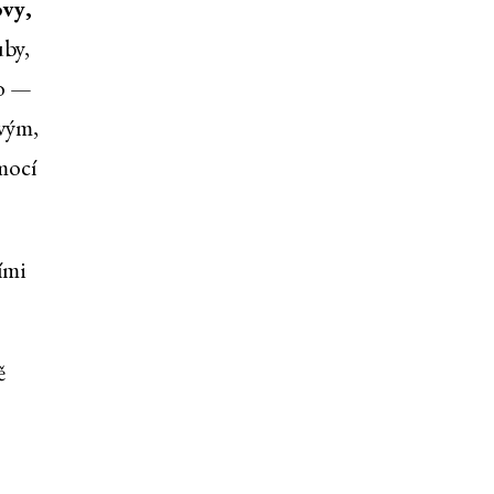
ovy,
uby,
to —
ovým,
mocí
ími
ě
,