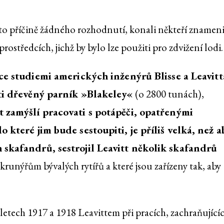
éto příčině žádného rozhodnutí, konali někteří znameni
ostředcích, jichž by bylo lze použiti pro zdvižení lodi.
ce studiemi amerických inženýrů Blisse a Leavitt
ti dřevěný parník »Blakeley«
(o 2800 tunách),
t zamýšlí pracovati s potápěči, opatřenými
 které jim bude sestoupiti, je příliš velká, než a
 skafandrů, sestrojil Leavitt několik skafandrů
 krunýřům bývalých rytířů a které jsou zařízeny tak, aby
v letech 1917 a 1918 Leavittem při pracích, zachraňující