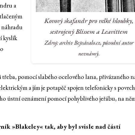
andru a
stlačeným
Kovový skafandr pro velké hloubky,
 v náhradu
sestrojený Blissem a Leavittem
 kyslík
Zdroj: archiv Bejvávalo.cz, původní autor
to
neznámý.
-li třeba, pomocí slabého ocelového lana, přivázaného n
elektrickým a jím je potapěč spojen telefonicky s povrc
jeho ústní oznámení pomocí pohyblivého jeřábu, na něm
rník »Blakeley« tak, aby byl svisle nad částí