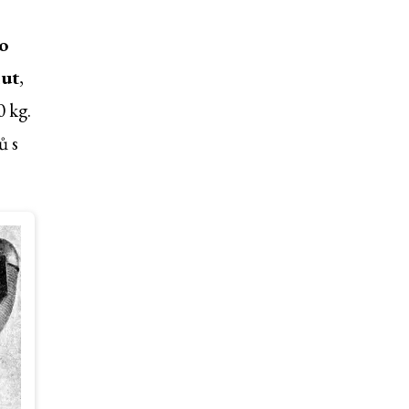
o
nut
,
0 kg.
ů s