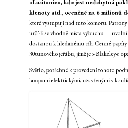
»Lusitanie«, kde jest nedobytná pokl
klenoty atd., oceněné na 6 milionů d
které vystupují nad tuto komoru. Patrony b
určí-li se vhodně místa výbuchu — uvolní 
dostanou k hledanému cíli. Cenné papíry
30tunového jeřábu, jímž je »Blakeley« op
Světlo, potřebné k provedení tohoto pod
lampami elektrickými, uzavřenými v koulí