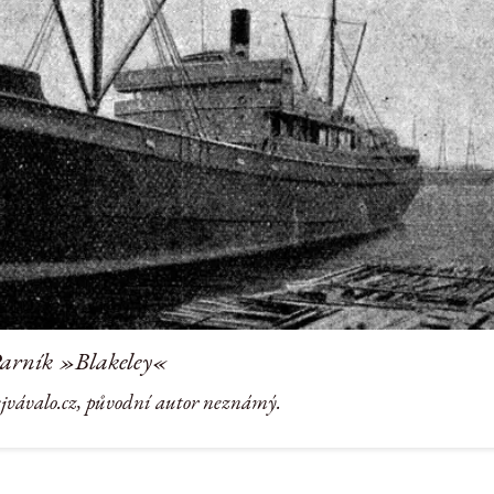
arník »Blakeley«
ejvávalo.cz, původní autor neznámý.