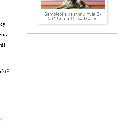
Samolepka na stěnu Avia B-
534 Černá, Délka 120 cm
ky
vu,
ží
ístě
o,