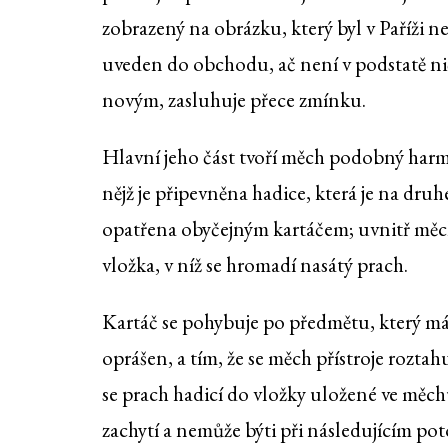
zobrazený na obrázku, který byl v Paříži 
uveden do obchodu, ač není v podstatě n
novým, zasluhuje přece zmínku.
Hlavní jeho část tvoří měch podobný har
nějž je připevněna hadice, která je na dru
opatřena obyčejným kartáčem; uvnitř měc
vložka, v níž se hromadí nasátý prach.
Kartáč se pohybuje po předmětu, který má
oprášen, a tím, že se měch přístroje roztahu
se prach hadicí do vložky uložené ve měch
zachytí a nemůže býti při následujícím po