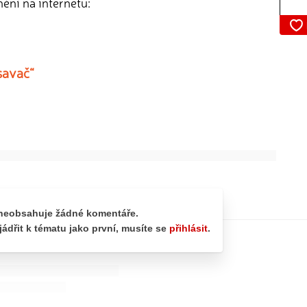
nění na internetu:
savač“