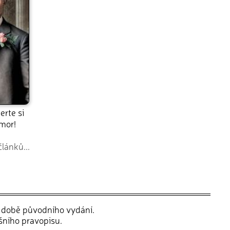
erte si
mor!
článků...
v době původního vydání.
šního pravopisu.