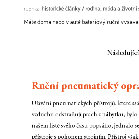
historické články
/
rodina, móda a životní 
rubrika:
Máte doma nebo v autě bateriový ruční vysava
Následující
Ruční pneumatický opra
Užívání pneumatických přístrojů, které s
vzduchu odstraňují prach z nábytku, bylo j
našem listě svého času popsáno; jednalo se
přístroje s pohonem strojním. Přístroj však