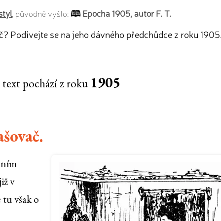
styl
Epocha 1905, autor F. T.
, původně vyšlo:
č? Podívejte se na jeho dávného předchůdce z roku 1905
1905
 text pochází z roku
šovač.
sáním
iž v
 tu však o