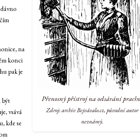
nedávno
ičím
monice, na
hém konci
hu pak je
Přenosný přístroj na odsávání prach
 být
Zdroj: archiv Bejvávalo.cz, původní autor
je, vsává
neznámý.
u, kde se
tom