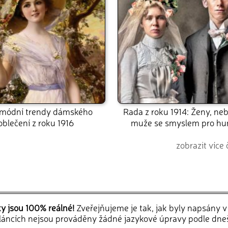
 módní trendy dámského
Rada z roku 1914: Ženy, neb
oblečení z roku 1916
muže se smyslem pro hu
zobrazit více 
ky jsou 100% reálné!
Zveřejňujeme je tak, jak byly napsány 
článcích nejsou prováděny žádné jazykové úpravy podle dne