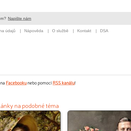
s na
Facebooku
nebo pomocí
RSS kanálu
!
články na podobné téma