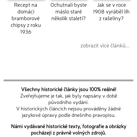
Recept na
Ochutnali byste
Jak se v roce
domácí
máslo staré
1908 vyráběl líh
bramborové
několik staletí?
z rašeliny?
chipsy z roku
1936
zobrazit více článků...
Všechny historické články jsou 100% reálné!
Zveřejňujeme je tak, jak byly napsány v době
původního vydání.
V historických článcích nejsou prováděny žádné
jazykové úpravy podle dnešního pravopisu.
Námi vydávané historické texty, fotografie a obrázky
pocházejí z právně volných zdrojů.