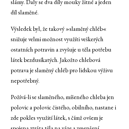
slámy. Daly se dva díly mouky žitné a jeden
díl slaměné.
Výsledek byl, že takový »slaměný chléb«
snižuje velmi možnost využíti veškerých
ostatních potravin a zvyšuje u těla potřebu
látek bezdusíkatých. Jakožto chlebová
potrava je slaměný chléb pro lidskou výživu
nepotřebný.
Požívá-li se slaměného, míšeného chleba jen
polovic a polovic čistého, obilního, nastane i
zde pokles využití látek, s čímž ovšem je
spojena ztráta těla na váze a zmenšení