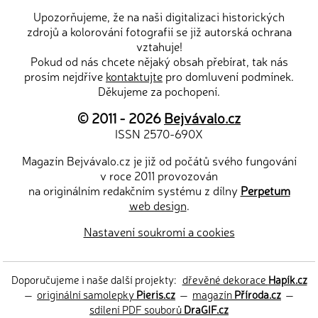
Upozorňujeme, že na naši digitalizaci historických
zdrojů a kolorování fotografií se již autorská ochrana
vztahuje!
Pokud od nás chcete nějaký obsah přebírat, tak nás
prosím nejdříve
kontaktujte
pro domluvení podmínek.
Děkujeme za pochopení.
© 2011 - 2026
Bejvávalo.cz
ISSN 2570-690X
Magazín Bejvávalo.cz je již od počátů svého fungování
v roce 2011 provozován
na originálním redakčním systému z dílny
Perpetum
web design
.
Nastavení soukromí a cookies
Doporučujeme i naše další projekty:
dřevěné dekorace
Hapík.cz
—
originální samolepky
Pieris.cz
—
magazín
Příroda.cz
—
sdílení PDF souborů
DraGIF.cz