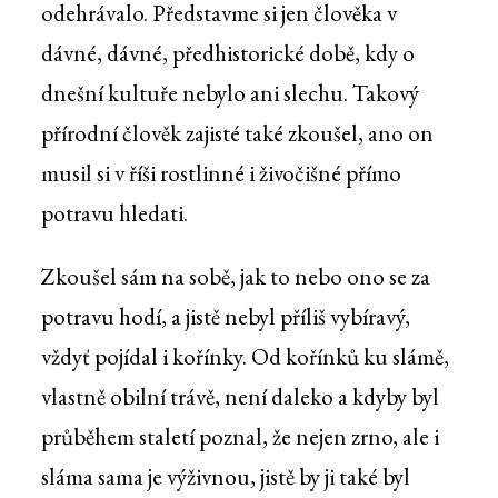
odehrávalo. Představme si jen člověka v
dávné, dávné, předhistorické době, kdy o
dnešní kultuře nebylo ani slechu. Takový
přírodní člověk zajisté také zkoušel, ano on
musil si v říši rostlinné i živočišné přímo
potravu hledati.
Zkoušel sám na sobě, jak to nebo ono se za
potravu hodí, a jistě nebyl příliš vybíravý,
vždyť pojídal i kořínky. Od kořínků ku slámě,
vlastně obilní trávě, není daleko a kdyby byl
průběhem staletí poznal, že nejen zrno, ale i
sláma sama je výživnou, jistě by ji také byl