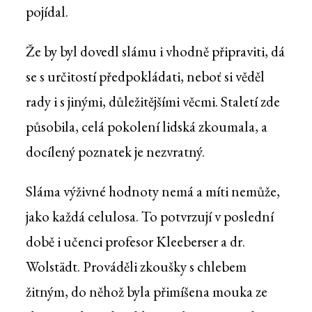
pojídal.
Že by byl dovedl slámu i vhodně připraviti, dá
se s určitostí předpokládati, neboť si věděl
rady i s jinými, důležitějšími věcmi. Staletí zde
působila, celá pokolení lidská zkoumala, a
docílený poznatek je nezvratný.
Sláma výživné hodnoty nemá a míti nemůže,
jako každá celulosa. To potvrzují v poslední
době i učenci profesor Kleeberser a dr.
Wolstädt. Prováděli zkoušky s chlebem
žitným, do něhož byla přimíšena mouka ze