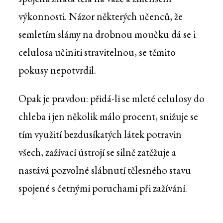
výkonnosti. Názor některých učenců, že
semletím slámy na drobnou moučku dá se i
celulosa učiniti stravitelnou, se těmito
pokusy nepotvrdil.
Opak je pravdou: přidá-li se mleté celulosy do
chleba i jen několik málo procent, snižuje se
tím využití bezdusíkatých látek potravin
všech, zažívací ústrojí se silně zatěžuje a
nastává pozvolné slábnutí tělesného stavu
spojené s četnými poruchami při zažívání.