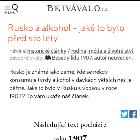
Rusko a alkohol - jaké to bylo
před sto lety
historické články
/
rodina, móda a životní styl
rubrika:
,
Besedy lidu 1907, autor neuveden.
původně vyšlo:
Rusko je známé jako země, kde se někdy
konzumuje tvrdý alkohol v dávkách větších než je
běžné. Jaké to bylo v Rusku s vodkou v roce
1907? To vám ukáže náš článek.
Následující text pochází z
1907
roku