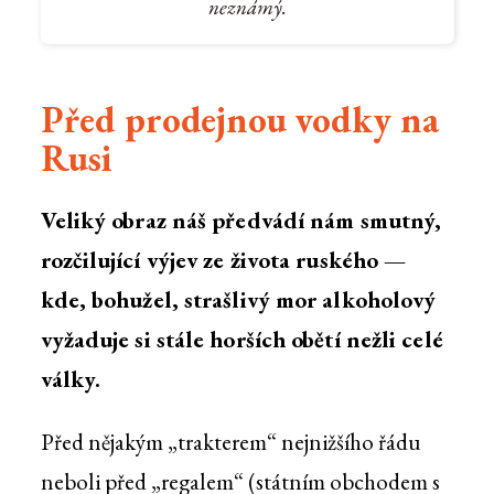
neznámý.
Před prodejnou vodky na
Rusi
Veliký obraz náš předvádí nám smutný,
rozčilující výjev ze života ruského —
kde, bohužel, strašlivý mor alkoholový
vyžaduje si stále horších obětí nežli celé
války.
Před nějakým „trakterem“ nejnižšího řádu
neboli před „regalem“ (státním obchodem s