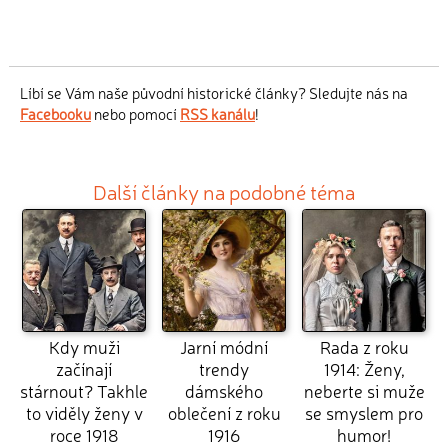
Líbí se Vám naše původní historické články? Sledujte nás na
Facebooku
nebo pomocí
RSS kanálu
!
Další články na podobné téma
Kdy muži
Jarní módní
Rada z roku
začínají
trendy
1914: Ženy,
stárnout? Takhle
dámského
neberte si muže
to viděly ženy v
oblečení z roku
se smyslem pro
roce 1918
1916
humor!