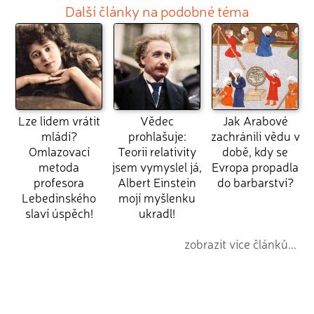
Další články na podobné téma
Lze lidem vrátit
Vědec
Jak Arabové
mládí?
prohlašuje:
zachránili vědu v
Omlazovací
Teorii relativity
době, kdy se
metoda
jsem vymyslel já,
Evropa propadla
profesora
Albert Einstein
do barbarství?
Lebedinského
mojí myšlenku
slaví úspěch!
ukradl!
zobrazit více článků...