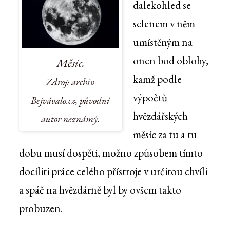
dalekohled se
selenem v něm
umístěným na
onen bod oblohy,
Měsíc.
kamž podle
Zdroj: archiv
výpočtů
Bejvávalo.cz, původní
hvězdářských
autor neznámý.
měsíc za tu a tu
dobu musí dospěti, možno způsobem tímto
docíliti práce celého přístroje v určitou chvíli
a spáč na hvězdárně byl by ovšem takto
probuzen.