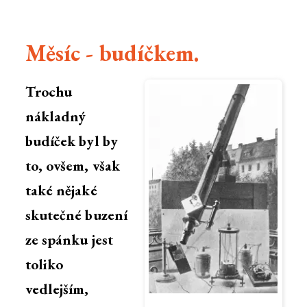
Měsíc - budíčkem.
Trochu
nákladný
budíček byl by
to, ovšem, však
také nějaké
skutečné buzení
ze spánku jest
toliko
vedlejším,