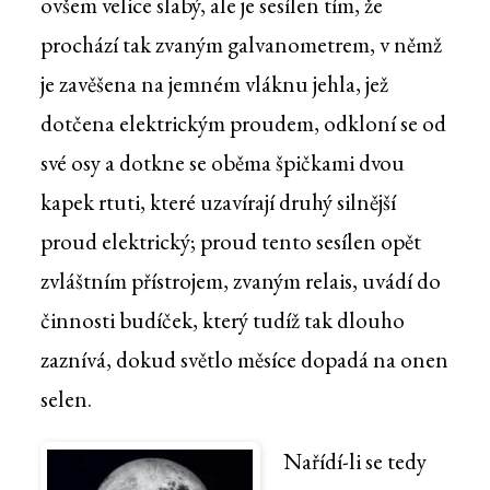
ovšem velice slabý, ale je sesílen tím, že
prochází tak zvaným galvanometrem, v němž
je zavěšena na jemném vláknu jehla, jež
dotčena elektrickým proudem, odkloní se od
své osy a dotkne se oběma špičkami dvou
kapek rtuti, které uzavírají druhý silnější
proud elektrický; proud tento sesílen opět
zvláštním přístrojem, zvaným relais, uvádí do
činnosti budíček, který tudíž tak dlouho
zaznívá, dokud světlo měsíce dopadá na onen
selen.
Nařídí-li se tedy