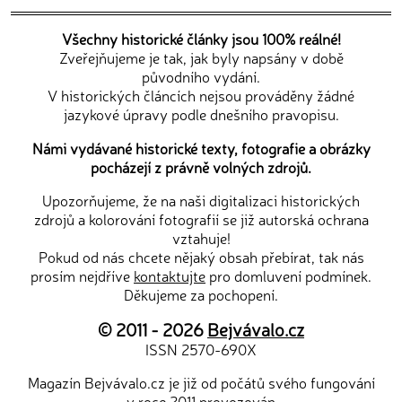
Všechny historické články jsou 100% reálné!
Zveřejňujeme je tak, jak byly napsány v době
původního vydání.
V historických článcích nejsou prováděny žádné
jazykové úpravy podle dnešního pravopisu.
Námi vydávané historické texty, fotografie a obrázky
pocházejí z právně volných zdrojů.
Upozorňujeme, že na naši digitalizaci historických
zdrojů a kolorování fotografií se již autorská ochrana
vztahuje!
Pokud od nás chcete nějaký obsah přebírat, tak nás
prosím nejdříve
kontaktujte
pro domluvení podmínek.
Děkujeme za pochopení.
© 2011 - 2026
Bejvávalo.cz
ISSN 2570-690X
Magazín Bejvávalo.cz je již od počátů svého fungování
v roce 2011 provozován