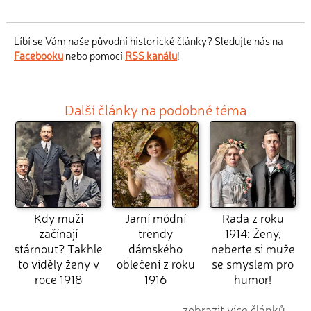
Líbí se Vám naše původní historické články? Sledujte nás na
Facebooku
nebo pomocí
RSS kanálu
!
Další články na podobné téma
Kdy muži
Jarní módní
Rada z roku
začínají
trendy
1914: Ženy,
stárnout? Takhle
dámského
neberte si muže
to viděly ženy v
oblečení z roku
se smyslem pro
roce 1918
1916
humor!
zobrazit více článků...