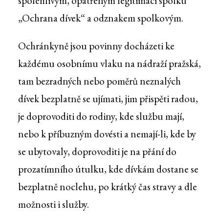
spolehlivým, opatřeným legitimací spolku
„Ochrana dívek“ a odznakem spolkovým.
Ochránkyně jsou povinny docházeti ke
každému osobnímu vlaku na nádraží pražská,
tam bezradných nebo poměrů neznalých
dívek bezplatně se ujímati, jim přispěti radou,
je doprovoditi do rodiny, kde službu mají,
nebo k příbuzným dovésti a nemají-li, kde by
se ubytovaly, doprovoditi je na přání do
prozatímního útulku, kde dívkám dostane se
bezplatně noclehu, po krátký čas stravy a dle
možnosti i služby.