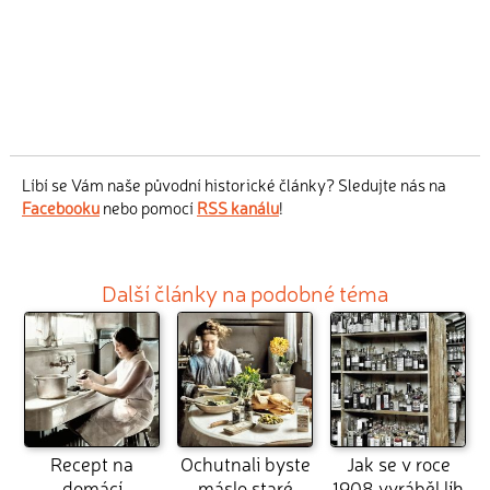
Líbí se Vám naše původní historické články? Sledujte nás na
Facebooku
nebo pomocí
RSS kanálu
!
Další články na podobné téma
Recept na
Ochutnali byste
Jak se v roce
domácí
máslo staré
1908 vyráběl líh