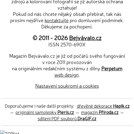
zdrojů a kolorování fotografií se již autorská ochrana
vztahuje!
Pokud od nás chcete nějaký obsah přebírat, tak nás
prosím nejdříve
kontaktujte
pro domluvení podmínek.
Děkujeme za pochopení.
© 2011 - 2026
Bejvávalo.cz
ISSN 2570-690X
Magazín Bejvávalo.cz je již od počátů svého fungování
v roce 2011 provozován
na originálním redakčním systému z dílny
Perpetum
web design
.
Nastavení soukromí a cookies
Doporučujeme i naše další projekty:
dřevěné dekorace
Hapík.cz
—
originální samolepky
Pieris.cz
—
magazín
Příroda.cz
—
sdílení PDF souborů
DraGIF.cz